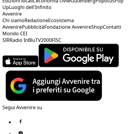
Edizioni locali
L'economia civile
Gutenberg
Popotus
Pop
Up
Luoghi dell'Infinito
Avvenire
Chi siamo
Redazione
Ecosistema
Avvenire
Pubblicità
Fondazione Avvenire
Shop
Contatti
Mondo CEI
SIR
Radio InBlu
TV2000
FISC
Segui Avvenire su