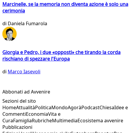
Marcinelle, se la memoria non diventa azione è solo una
cerimonia
di
Daniela Fumarola
Giorgia e Pedro, i due «opposti» che tirando la corda
rischiano di spezzare l'Europa
di
Marco Iasevoli
Abbonati ad Avvenire
Sezioni del sito
Home
Attualità
Politica
Mondo
Agorà
Podcast
Chiesa
Idee e
Commenti
Economia
Vita e
Cura
Famiglia
Rubriche
Multimedia
Ecosistema avvenire
Pubblicazioni