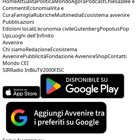
Home
Attualità
Politica
Mondo
Agorà
Podcast
Chiesa
Idee e
Commenti
Economia
Vita e
Cura
Famiglia
Rubriche
Multimedia
Ecosistema avvenire
Pubblicazioni
Edizioni locali
L'economia civile
Gutenberg
Popotus
Pop
Up
Luoghi dell'Infinito
Avvenire
Chi siamo
Redazione
Ecosistema
Avvenire
Pubblicità
Fondazione Avvenire
Shop
Contatti
Mondo CEI
SIR
Radio InBlu
TV2000
FISC