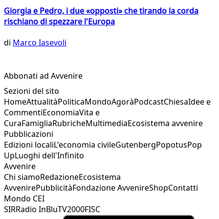
Giorgia e Pedro, i due «opposti» che tirando la corda
rischiano di spezzare l'Europa
di
Marco Iasevoli
Abbonati ad Avvenire
Sezioni del sito
Home
Attualità
Politica
Mondo
Agorà
Podcast
Chiesa
Idee e
Commenti
Economia
Vita e
Cura
Famiglia
Rubriche
Multimedia
Ecosistema avvenire
Pubblicazioni
Edizioni locali
L'economia civile
Gutenberg
Popotus
Pop
Up
Luoghi dell'Infinito
Avvenire
Chi siamo
Redazione
Ecosistema
Avvenire
Pubblicità
Fondazione Avvenire
Shop
Contatti
Mondo CEI
SIR
Radio InBlu
TV2000
FISC