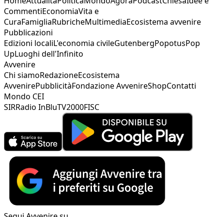
Home
Attualità
Politica
Mondo
Agorà
Podcast
Chiesa
Idee e
Commenti
Economia
Vita e
Cura
Famiglia
Rubriche
Multimedia
Ecosistema avvenire
Pubblicazioni
Edizioni locali
L'economia civile
Gutenberg
Popotus
Pop
Up
Luoghi dell'Infinito
Avvenire
Chi siamo
Redazione
Ecosistema
Avvenire
Pubblicità
Fondazione Avvenire
Shop
Contatti
Mondo CEI
SIR
Radio InBlu
TV2000
FISC
Segui Avvenire su