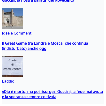
Guccini, la nostra ballata del Novecento
Idee e Commenti
Il Great Game tra Londra e Mosca che continua
(indisturbato) anche oggi
L'addio
«Dio è morto, ma poi risorge»: Guccini, la fede mai avuta
e la speranza sempre coltivata