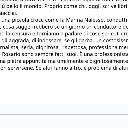
bello il mondo. Proprio come chi, oggi, scrive libri e 
iacciai.
collo una piccola croce come fa Marina Nalesso, condut
e cosa suggerirebbero se un giorno un conduttore do
o la censura e torniamo a parlare di cose serie. Il c
 gli aggrada, di indossare, se gli garba, un costosis
rnalista, seria, dignitosa, rispettosa, professional
 Rosario sono sempre fatti suoi. È una professionista 
na pietra appuntita ma umilmente e dignitosamente in
n servirsene. Se altri fanno altro, è problema di altr