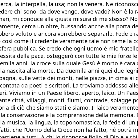
cerca, la interpella, la usa; non la venera. Ne riconos
dere chi sono, da dove vengo, dove vado? Non è la ra
i mari, mi conduce alla giusta misura di me stesso? N
samente, cerca un oltre, bussando anche alla porta de
rebbero voluto e ancora vorrebbero separarle. Fede e 
de così come il credente veramente tale non teme la 
 sfera pubblica. Se credo che ogni uomo è mio fratel
sita della pace, osteggerò con tutte le mie forze le
mila anni, la croce sulla quale Gesù è morto è cara ai
la nascita alla morte. Da duemila anni quei due legn
pagna, sulle vette dei monti, nelle piazze, in cima ai
ccontata da poeti e scrittori. La troviamo addosso alle
iberi. Viviamo in un Paese libero, aperto, laico. Un Pa
nte città, villaggi, monti, fiumi, contrade, spiagge 
ia di ciò che siamo stati e siamo. Il laico veramente
a conservazione e la comprensione della memoria. E fa
rte, la musica, la lingua, la toponomastica, la fede di
infatti, che l’Uomo della Croce non ha fatto, né potrà
tiene a tutti. A chi lo riconosce figlio di Dio e a chi 