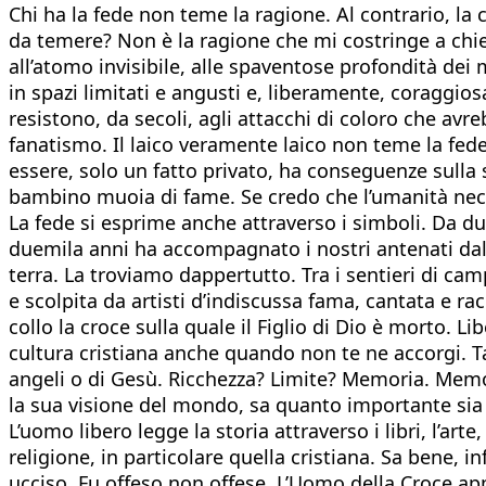
Chi ha la fede non teme la ragione. Al contrario, la 
da temere? Non è la ragione che mi costringe a chie
all’atomo invisibile, alle spaventose profondità de
in spazi limitati e angusti e, liberamente, coraggio
resistono, da secoli, agli attacchi di coloro che av
fanatismo. Il laico veramente laico non teme la fe
essere, solo un fatto privato, ha conseguenze sulla
bambino muoia di fame. Se credo che l’umanità neces
La fede si esprime anche attraverso i simboli. Da due
duemila anni ha accompagnato i nostri antenati dal
terra. La troviamo dappertutto. Tra i sentieri di cam
e scolpita da artisti d’indiscussa fama, cantata e ra
collo la croce sulla quale il Figlio di Dio è morto. L
cultura cristiana anche quando non te ne accorgi. Ta
angeli o di Gesù. Ricchezza? Limite? Memoria. Memor
la sua visione del mondo, sa quanto importante sia l
L’uomo libero legge la storia attraverso i libri, l’a
religione, in particolare quella cristiana. Sa bene, 
ucciso. Fu offeso non offese. L’Uomo della Croce appar