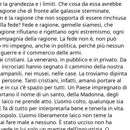
ce la grandezza e i limiti. Che cosa da essa avrebbe
gione che di fronte alle galassie sterminate,
on è la ragione che non sopporta di essere rinchiusa
lla fede? Fede e ragione, gemelle siamesi, che
ragione rifiutano e rigettano ogni estremismo, ogni
compagnia della ragione. La fede non è, non può
lo mi impegno, anche in politica, perché più nessun
 guerre e il commercio delle armi.
 cristiani. La venerano, in pubblico e in privato. Da
i incrociati hanno segnato il cammino della nostra
 campanili, nei musei, nelle case. La troviamo dipinta
 persone. Tanti cristiani, infatti, amano portare al
ese in cui c’è spazio per tutti. Un Paese impregnato di
portano il nome di un santo, della Madonna, degli
 laico ne prende atto. L’uomo colto, qualunque sia
 di tutto per interpretarla bene e tenerla in vita.
 un popolo. L’uomo liberamente laico non teme la
 mai fare male a nessuno. È stato ucciso non ha
vede in lui solo un martire dell’ingiustizia. O,