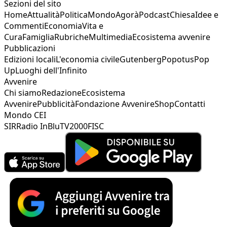
Sezioni del sito
Home
Attualità
Politica
Mondo
Agorà
Podcast
Chiesa
Idee e
Commenti
Economia
Vita e
Cura
Famiglia
Rubriche
Multimedia
Ecosistema avvenire
Pubblicazioni
Edizioni locali
L'economia civile
Gutenberg
Popotus
Pop
Up
Luoghi dell'Infinito
Avvenire
Chi siamo
Redazione
Ecosistema
Avvenire
Pubblicità
Fondazione Avvenire
Shop
Contatti
Mondo CEI
SIR
Radio InBlu
TV2000
FISC