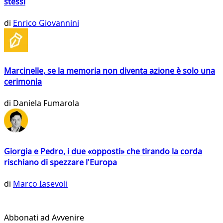
stessi
di
Enrico Giovannini
Marcinelle, se la memoria non diventa azione è solo una
cerimonia
di
Daniela Fumarola
Giorgia e Pedro, i due «opposti» che tirando la corda
rischiano di spezzare l'Europa
di
Marco Iasevoli
Abbonati ad Avvenire