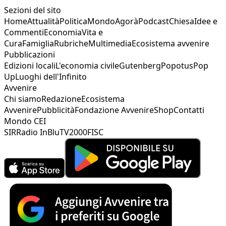
Sezioni del sito
Home
Attualità
Politica
Mondo
Agorà
Podcast
Chiesa
Idee e
Commenti
Economia
Vita e
Cura
Famiglia
Rubriche
Multimedia
Ecosistema avvenire
Pubblicazioni
Edizioni locali
L'economia civile
Gutenberg
Popotus
Pop
Up
Luoghi dell'Infinito
Avvenire
Chi siamo
Redazione
Ecosistema
Avvenire
Pubblicità
Fondazione Avvenire
Shop
Contatti
Mondo CEI
SIR
Radio InBlu
TV2000
FISC