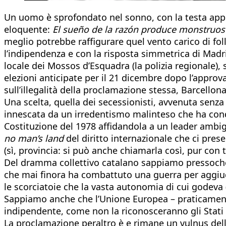
Un uomo è sprofondato nel sonno, con la testa appoggi
eloquente:
El sueño de la razón produce monstruos
meglio potrebbe raffigurare quel vento carico di fol
l’indipendenza e con la risposta simmetrica di Madri
locale dei Mossos d’Esquadra (la polizia regionale),
elezioni anticipate per il 21 dicembre dopo l’approv
sull’illegalità della proclamazione stessa, Barcellona
Una scelta, quella dei secessionisti, avvenuta senza 
innescata da un irredentismo malinteso che ha condo
Costituzione del 1978 affidandola a un leader ambi
no man’s land
del diritto internazionale che ci pre
(sì, provincia: si può anche chiamarla così, pur con 
Del dramma collettivo catalano sappiamo pressoché 
che mai finora ha combattuto una guerra per aggiudi
le scorciatoie che la vasta autonomia di cui godeva 
Sappiamo anche che l’Unione Europea – praticamente 
indipendente, come non la riconosceranno gli Stati 
La proclamazione peraltro è e rimane un vulnus dell