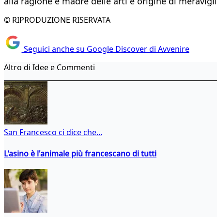
alla ragione è madre delle arti e origine di meravig
© RIPRODUZIONE RISERVATA
Seguici anche su Google Discover di Avvenire
Altro di Idee e Commenti
San Francesco ci dice che...
L'asino è l'animale più francescano di tutti