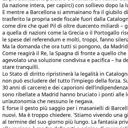
(la nazione intera, per capirci) con sollievo dopo la 
E mentre a Barcellona si ammainano fra il giubilo d
trasferito la propria sede fiscale fuori dalla Catalo
come dire che quel Pil di oltre duecento miliardi – g
a quella di nazioni come la Grecia o il Portogallo ris
le spese del referendum e molti, troppi, fanno silen
Ma la domanda che ora tutti si pongono, da Madrid, 
Come reagirà il Re, la Spagna di fronte a quello ch
agevolato una soluzione condivisa e pacifica – ha def
stare tranquilli.
Lo Stato di diritto ripristinerà la legalità in Catalog
non può escludere del tutto l’impiego della forza. S
30 anni di carcere) e dei caporioni dell’indipendenza 
sono ribellate a Madrid hanno bruciato i ponti alle l
un’autonomia che nessuno le negava.
E forse il gesto più saggio per i masanielli di Barce
nuovi. Ma è troppo chiedere. 'Stiamo vivendo una gi
al termine del suo giorno più lungo. La fantasia pri