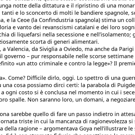
lunga notte della dittatura e il ripristino di una mona
i tanti e lo sconcerto di molti le bandiere spagnole,
gna, e la Ceoe (la Confindustria spagnola) stima un co
loria e vanto dei revanscismi catalani e dei loro sogn
chia di liquefarsi nella secessione e nell’isolamento; 
ziosamente scorta di generi alimentari.
a Valencia, da Siviglia a Oviedo, ma anche da Parigi 
e il governo – pur responsabile nelle scorse settiman
inito «un atto criminale e contro la legge»? Il premier
na». Come? Difficile dirlo, oggi. Lo spettro di una guerr
u una cosa possiamo dirci certi: la parabola di Puigde
a ogni costo si è conclusa nel momento in cui i secessi
oro spalle. Non saranno loro, un domani, a negoziare 
llona sarebbe quello di fare un passo indietro in atte
ornata triste in cui la mancanza di ragionevolezza s
va della ragione – argomentava Goya nell’illustrare le