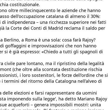
rchia costituzionale.
 sono oltre millecinquecento le aziende che hanno
llasso dell’occupazione catalana di almeno il 30%:
i di indipendenza – una ricchezza superiore nei fatti
già la Corte dei Conti di Madrid reclama il saldo per
a Berlino, a Roma è una sola: cosa farà Rajoy?
e di goffaggini e improvvisazioni che non hanno
 si è già espresso: «Chiedo a tutti gli spagnoli di
a civile pare lontano, ma il ripristino della legalità
mont (che oltre alla scontata destituzione rischia
onisti, i loro sostenitori, le forze dell’ordine che si
i termini del ritorno della Catalogna nell’alveo di
sa delle elezioni e farsi rappresentare da uomini
i sta imponendo sulla legge', ha detto Mariano Rajoy
 sue acqueforti – genera impossibili mostri: unita