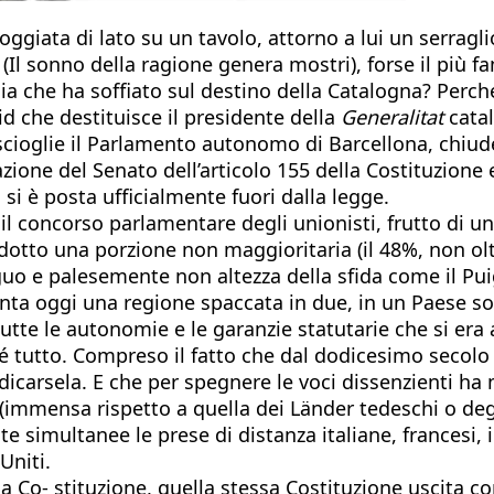
ata di lato su un tavolo, attorno a lui un serraglio d
(Il sonno della ragione genera mostri), forse il più 
lia che ha soffiato sul destino della Catalogna? Perc
d che destituisce il presidente della
Generalitat
catal
 scioglie il Parlamento autonomo di Barcellona, chiud
azione del Senato dell’articolo 155 della Costituzione
 si è posta ufficialmente fuori dalla legge.
il concorso parlamentare degli unionisti, frutto di u
tto una porzione non maggioritaria (il 48%, non oltr
guo e palesemente non altezza della sfida come il Pu
senta oggi una regione spaccata in due, in un Paese s
tutte le autonomie e le garanzie statutarie che si era 
tutto. Compreso il fatto che dal dodicesimo secolo 
carsela. E che per spegnere le voci dissenzienti ha m
(immensa rispetto a quella dei Länder tedeschi o degl
simultanee le prese di distanza italiane, francesi, 
Uniti.
a Co- stituzione, quella stessa Costituzione uscita c