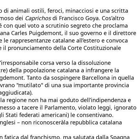
i animali ostili, feroci, minacciosi e una scritta
famoso dei
Caprichos
di Francisco Goya. Cos’altro
hé con quel voto a scrutinio segreto che proclama
ana Carles Puigdemont, il suo governo e il direttore
e le rappresentanze catalane all’estero e convoca
 e il pronunciamento della Corte Costituzionale
n’irresponsabile corsa verso la dissoluzione
e) della popolazione catalana a infrangere la
igdemont. Tanto da sospingere Barcellona in quella
ovrano "mutilato" di una sua importante provincia
aggiudicata).
la regione non ha mai goduto dell’indipendenza e
esso a tacere il Parlamento, violato leggi, ignorato
i Stati federati americani) le consentivano.
inglesi – non riconosceràla repubblica catalana
on fatica dal franchismo, ma salutata dalla Spagna