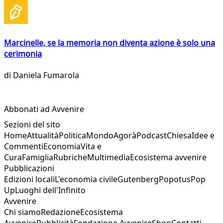
Marcinelle, se la memoria non diventa azione è solo una
cerimonia
di
Daniela Fumarola
Abbonati ad Avvenire
Sezioni del sito
Home
Attualità
Politica
Mondo
Agorà
Podcast
Chiesa
Idee e
Commenti
Economia
Vita e
Cura
Famiglia
Rubriche
Multimedia
Ecosistema avvenire
Pubblicazioni
Edizioni locali
L'economia civile
Gutenberg
Popotus
Pop
Up
Luoghi dell'Infinito
Avvenire
Chi siamo
Redazione
Ecosistema
Avvenire
Pubblicità
Fondazione Avvenire
Shop
Contatti