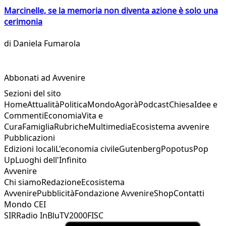
Marcinelle, se la memoria non diventa azione è solo una
cerimonia
di
Daniela Fumarola
Abbonati ad Avvenire
Sezioni del sito
Home
Attualità
Politica
Mondo
Agorà
Podcast
Chiesa
Idee e
Commenti
Economia
Vita e
Cura
Famiglia
Rubriche
Multimedia
Ecosistema avvenire
Pubblicazioni
Edizioni locali
L'economia civile
Gutenberg
Popotus
Pop
Up
Luoghi dell'Infinito
Avvenire
Chi siamo
Redazione
Ecosistema
Avvenire
Pubblicità
Fondazione Avvenire
Shop
Contatti
Mondo CEI
SIR
Radio InBlu
TV2000
FISC