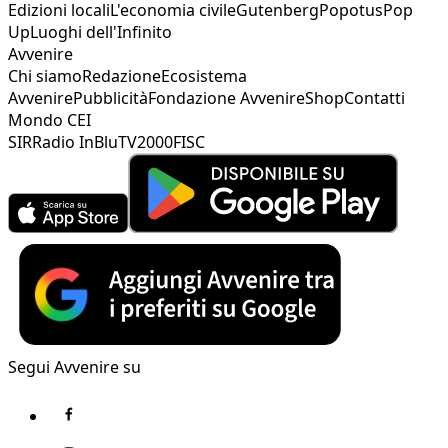
Edizioni locali
L'economia civile
Gutenberg
Popotus
Pop
Up
Luoghi dell'Infinito
Avvenire
Chi siamo
Redazione
Ecosistema
Avvenire
Pubblicità
Fondazione Avvenire
Shop
Contatti
Mondo CEI
SIR
Radio InBlu
TV2000
FISC
Segui Avvenire su