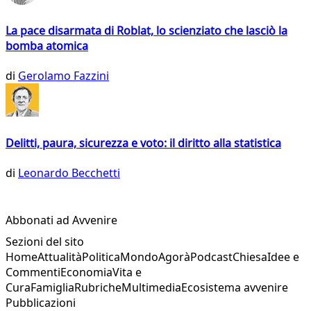
La pace disarmata di Roblat, lo scienziato che lasciò la
bomba atomica
di
Gerolamo Fazzini
Delitti, paura, sicurezza e voto: il diritto alla statistica
di
Leonardo Becchetti
Abbonati ad Avvenire
Sezioni del sito
Home
Attualità
Politica
Mondo
Agorà
Podcast
Chiesa
Idee e
Commenti
Economia
Vita e
Cura
Famiglia
Rubriche
Multimedia
Ecosistema avvenire
Pubblicazioni