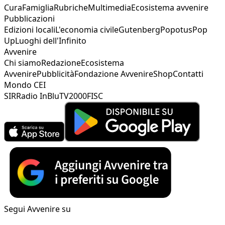
Cura
Famiglia
Rubriche
Multimedia
Ecosistema avvenire
Pubblicazioni
Edizioni locali
L'economia civile
Gutenberg
Popotus
Pop
Up
Luoghi dell'Infinito
Avvenire
Chi siamo
Redazione
Ecosistema
Avvenire
Pubblicità
Fondazione Avvenire
Shop
Contatti
Mondo CEI
SIR
Radio InBlu
TV2000
FISC
Segui Avvenire su