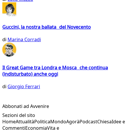
Guccini, la nostra ballata del Novecento
di
Marina Corradi
Il Great Game tra Londra e Mosca che continua
(indisturbato) anche oggi
di
Giorgio Ferrari
Abbonati ad Avvenire
Sezioni del sito
Home
Attualità
Politica
Mondo
Agorà
Podcast
Chiesa
Idee e
Commenti
Economia
Vita e