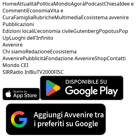
Home
Attualità
Politica
Mondo
Agorà
Podcast
Chiesa
Idee e
Commenti
Economia
Vita e
Cura
Famiglia
Rubriche
Multimedia
Ecosistema avvenire
Pubblicazioni
Edizioni locali
L'economia civile
Gutenberg
Popotus
Pop
Up
Luoghi dell'Infinito
Avvenire
Chi siamo
Redazione
Ecosistema
Avvenire
Pubblicità
Fondazione Avvenire
Shop
Contatti
Mondo CEI
SIR
Radio InBlu
TV2000
FISC