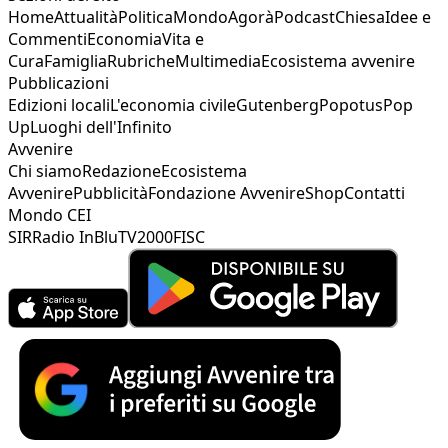
Home
Attualità
Politica
Mondo
Agorà
Podcast
Chiesa
Idee e
Commenti
Economia
Vita e
Cura
Famiglia
Rubriche
Multimedia
Ecosistema avvenire
Pubblicazioni
Edizioni locali
L'economia civile
Gutenberg
Popotus
Pop
Up
Luoghi dell'Infinito
Avvenire
Chi siamo
Redazione
Ecosistema
Avvenire
Pubblicità
Fondazione Avvenire
Shop
Contatti
Mondo CEI
SIR
Radio InBlu
TV2000
FISC