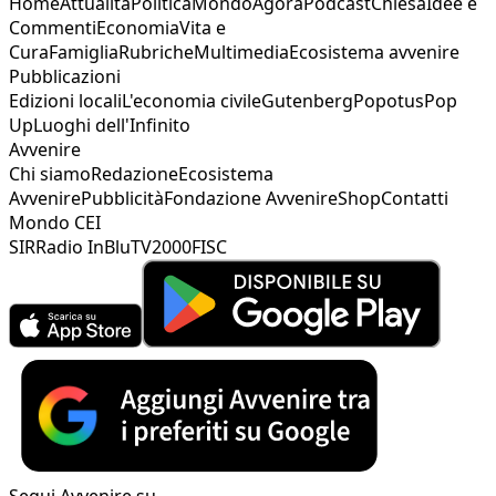
Home
Attualità
Politica
Mondo
Agorà
Podcast
Chiesa
Idee e
Commenti
Economia
Vita e
Cura
Famiglia
Rubriche
Multimedia
Ecosistema avvenire
Pubblicazioni
Edizioni locali
L'economia civile
Gutenberg
Popotus
Pop
Up
Luoghi dell'Infinito
Avvenire
Chi siamo
Redazione
Ecosistema
Avvenire
Pubblicità
Fondazione Avvenire
Shop
Contatti
Mondo CEI
SIR
Radio InBlu
TV2000
FISC
Segui Avvenire su