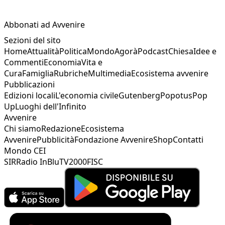
Abbonati ad Avvenire
Sezioni del sito
Home
Attualità
Politica
Mondo
Agorà
Podcast
Chiesa
Idee e
Commenti
Economia
Vita e
Cura
Famiglia
Rubriche
Multimedia
Ecosistema avvenire
Pubblicazioni
Edizioni locali
L'economia civile
Gutenberg
Popotus
Pop
Up
Luoghi dell'Infinito
Avvenire
Chi siamo
Redazione
Ecosistema
Avvenire
Pubblicità
Fondazione Avvenire
Shop
Contatti
Mondo CEI
SIR
Radio InBlu
TV2000
FISC