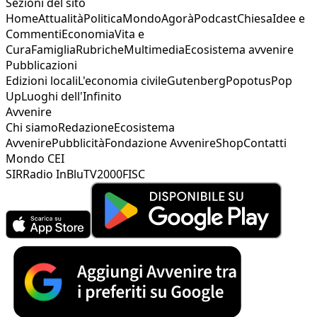
Sezioni del sito
Home
Attualità
Politica
Mondo
Agorà
Podcast
Chiesa
Idee e
Commenti
Economia
Vita e
Cura
Famiglia
Rubriche
Multimedia
Ecosistema avvenire
Pubblicazioni
Edizioni locali
L'economia civile
Gutenberg
Popotus
Pop
Up
Luoghi dell'Infinito
Avvenire
Chi siamo
Redazione
Ecosistema
Avvenire
Pubblicità
Fondazione Avvenire
Shop
Contatti
Mondo CEI
SIR
Radio InBlu
TV2000
FISC