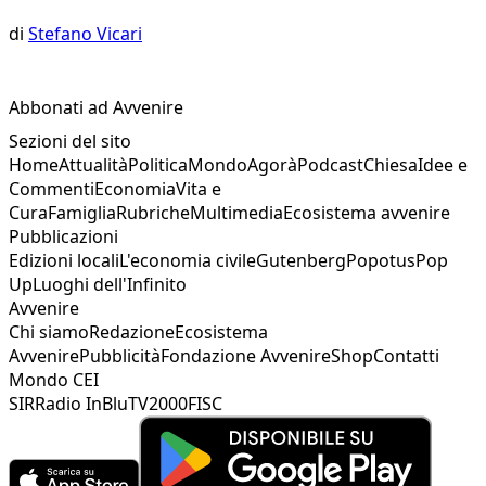
di
Stefano Vicari
Abbonati ad Avvenire
Sezioni del sito
Home
Attualità
Politica
Mondo
Agorà
Podcast
Chiesa
Idee e
Commenti
Economia
Vita e
Cura
Famiglia
Rubriche
Multimedia
Ecosistema avvenire
Pubblicazioni
Edizioni locali
L'economia civile
Gutenberg
Popotus
Pop
Up
Luoghi dell'Infinito
Avvenire
Chi siamo
Redazione
Ecosistema
Avvenire
Pubblicità
Fondazione Avvenire
Shop
Contatti
Mondo CEI
SIR
Radio InBlu
TV2000
FISC