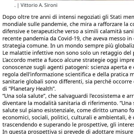
. | Vittorio A. Sironi
Dopo oltre tre anni di intensi negoziati gli Stati 
mondiale sulle pandemie, che mira a rafforzare la c
difensive e terapeutiche verso a simili calamità sanit
recente pandemia da Covid-19, che aveva messo in ev
strategia comune. In un mondo sempre più globaliz
Le malattie infettive non sono solo un retaggio del
L’accordo mette a fuoco alcune strategie oggi impresci
conoscenze sugli agenti patogeni: scienza aperta e 
regola dell’informazione scientifica e della pratica
sanitarie globali sono differenti, sia perché occorr
di “Planetary Health”.
“Una sola salute”, che salvaguardi l’ecosistema e ar
diventare la modalità sanitaria di riferimento. “Una
salute sul piano esistenziale, come diritto umano fo
economici, sociali, politici, culturali e ambientali,
trascendendo e superando le prospettive, gli interess
In questa prospettiva si prevede di adottare misure c