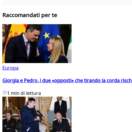
Raccomandati per te
Europa
Giorgia e Pedro, i due «opposti» che tirando la corda risc
1 min di lettura