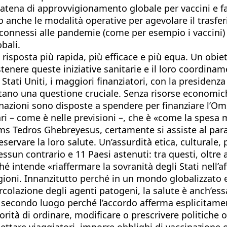
atena di approvvigionamento globale per vaccini e far
o anche le modalità operative per agevolare il trasfer
 connessi alle pandemie (come per esempio i vaccini)
bali.
 risposta più rapida, più efficace e più equa. Un obi
nere queste iniziative sanitarie e il loro coordiname
i Stati Uniti, i maggiori finanziatori, con la presid
tano una questione cruciale. Senza risorse economiche
e nazioni sono disposte a spendere per finanziare l’
ri – come è nelle previsioni –, che è «come la spesa m
’Oms Tedros Ghebreyesus, certamente si assiste al par
ervare la loro salute. Un’assurdità etica, culturale, 
ssun contrario e 11 Paesi astenuti: tra questi, oltre a
hé intende «riaffermare la sovranità degli Stati nell’a
oni. Innanzitutto perché in un mondo globalizzato e i
colazione degli agenti patogeni, la salute è anch’es
n secondo luogo perché l’accordo afferma esplicitam
orità di ordinare, modificare o prescrivere politiche o 
cettare viaggiatori, imporre obblighi di vaccinazione 