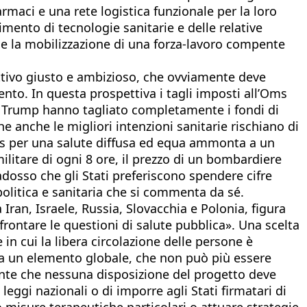
maci e una rete logistica funzionale per la loro
imento di tecnologie sanitarie e delle relative
 e la mobilizzazione di una forza-lavoro compente
ettivo giusto e ambizioso, che ovviamente deve
nto. In questa prospettiva i tagli imposti all’Oms
enza Trump hanno tagliato completamente i fondi di
 anche le migliori intenzioni sanitarie rischiano di
Oms per una salute diffusa ed equa ammonta a un
ilitare di ogni 8 ore, il prezzo di un bombardiere
adosso che gli Stati preferiscono spendere cifre
politica e sanitaria che si commenta da sé.
 Iran, Israele, Russia, Slovacchia e Polonia, figura
ffrontare le questioni di salute pubblica». Una scelta
n cui la libera circolazione delle persone è
sa un elemento globale, che non può più essere
ente che nessuna disposizione del progetto deve
leggi nazionali o di imporre agli Stati firmatari di
o misure terapeutiche particolari o attuare strategie