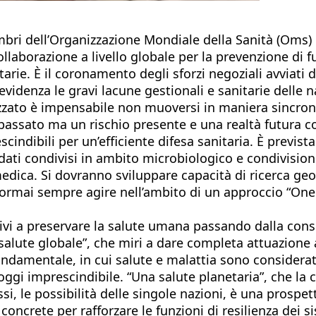
membri dell’Organizzazione Mondiale della Sanità (Oms
ollaborazione a livello globale per la prevenzione d
arie. È il coronamento degli sforzi negoziali avviati d
idenza le gravi lacune gestionali e sanitarie delle n
zato è impensabile non muoversi in maniera sincron
 passato ma un rischio presente e una realtà futura c
ndibili per un’efficiente difesa sanitaria. È prevista 
dati condivisi in ambito microbiologico e condivisio
 medica. Si dovranno sviluppare capacità di ricerca ge
e ormai sempre agire nell’ambito di un approccio “One 
rivi a preservare la salute umana passando dalla cons
 salute globale”, che miri a dare completa attuazione 
ndamentale, in cui salute e malattia sono considerati
 è oggi imprescindibile. “Una salute planetaria”, che 
i, le possibilità delle singole nazioni, è una prospet
oncrete per rafforzare le funzioni di resilienza dei s