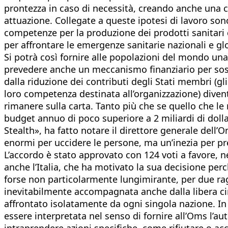
prontezza in caso di necessità, creando anche una c
attuazione. Collegate a queste ipotesi di lavoro son
competenze per la produzione dei prodotti sanitari
per affrontare le emergenze sanitarie nazionali e glo
Si potrà così fornire alle popolazioni del mondo una
prevedere anche un meccanismo finanziario per soste
dalla riduzione dei contributi degli Stati membri (gl
loro competenza destinata all’organizzazione) diven
rimanere sulla carta. Tanto più che se quello che l
budget annuo di poco superiore a 2 miliardi di dolla
Stealth», ha fatto notare il direttore generale dell
enormi per uccidere le persone, ma un’inezia per pres
L’accordo è stato approvato con 124 voti a favore, ne
anche l’Italia, che ha motivato la sua decisione perc
forse non particolarmente lungimirante, per due ragi
inevitabilmente accompagnata anche dalla libera cir
affrontato isolatamente da ogni singola nazione. I
essere interpretata nel senso di fornire all’Oms l’aut
intraprendere azioni specifiche, come rifiutare o ac