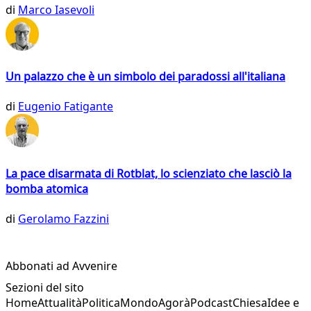
di
Marco Iasevoli
Un palazzo che è un simbolo dei paradossi all'italiana
di
Eugenio Fatigante
La pace disarmata di Rotblat, lo scienziato che lasciò la
bomba atomica
di
Gerolamo Fazzini
Abbonati ad Avvenire
Sezioni del sito
Home
Attualità
Politica
Mondo
Agorà
Podcast
Chiesa
Idee e