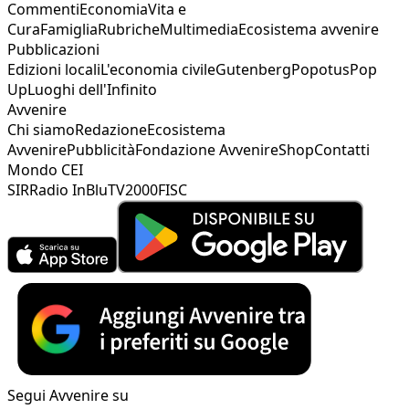
Commenti
Economia
Vita e
Cura
Famiglia
Rubriche
Multimedia
Ecosistema avvenire
Pubblicazioni
Edizioni locali
L'economia civile
Gutenberg
Popotus
Pop
Up
Luoghi dell'Infinito
Avvenire
Chi siamo
Redazione
Ecosistema
Avvenire
Pubblicità
Fondazione Avvenire
Shop
Contatti
Mondo CEI
SIR
Radio InBlu
TV2000
FISC
Segui Avvenire su