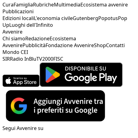
Cura
Famiglia
Rubriche
Multimedia
Ecosistema avvenire
Pubblicazioni
Edizioni locali
L'economia civile
Gutenberg
Popotus
Pop
Up
Luoghi dell'Infinito
Avvenire
Chi siamo
Redazione
Ecosistema
Avvenire
Pubblicità
Fondazione Avvenire
Shop
Contatti
Mondo CEI
SIR
Radio InBlu
TV2000
FISC
Segui Avvenire su