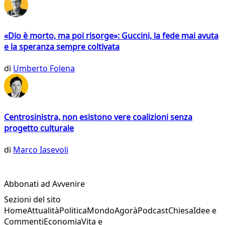
«Dio è morto, ma poi risorge»: Guccini, la fede mai avuta
e la speranza sempre coltivata
di
Umberto Folena
Centrosinistra, non esistono vere coalizioni senza
progetto culturale
di
Marco Iasevoli
Abbonati ad Avvenire
Sezioni del sito
Home
Attualità
Politica
Mondo
Agorà
Podcast
Chiesa
Idee e
Commenti
Economia
Vita e