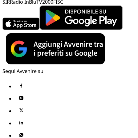
SIR
Radio InBlu
TV2000
FISC
Segui Avvenire su