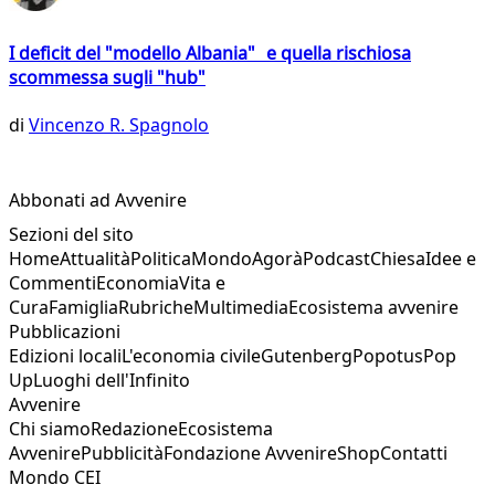
I deficit del "modello Albania" e quella rischiosa
scommessa sugli "hub"
di
Vincenzo R. Spagnolo
Abbonati ad Avvenire
Sezioni del sito
Home
Attualità
Politica
Mondo
Agorà
Podcast
Chiesa
Idee e
Commenti
Economia
Vita e
Cura
Famiglia
Rubriche
Multimedia
Ecosistema avvenire
Pubblicazioni
Edizioni locali
L'economia civile
Gutenberg
Popotus
Pop
Up
Luoghi dell'Infinito
Avvenire
Chi siamo
Redazione
Ecosistema
Avvenire
Pubblicità
Fondazione Avvenire
Shop
Contatti
Mondo CEI