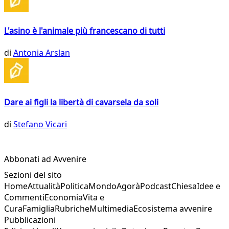
L'asino è l'animale più francescano di tutti
di
Antonia Arslan
Dare ai figli la libertà di cavarsela da soli
di
Stefano Vicari
Abbonati ad Avvenire
Sezioni del sito
Home
Attualità
Politica
Mondo
Agorà
Podcast
Chiesa
Idee e
Commenti
Economia
Vita e
Cura
Famiglia
Rubriche
Multimedia
Ecosistema avvenire
Pubblicazioni