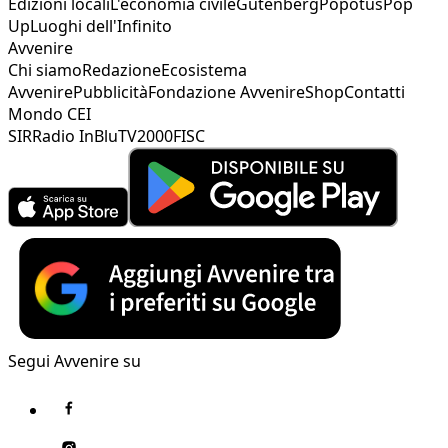
Edizioni locali
L'economia civile
Gutenberg
Popotus
Pop
Up
Luoghi dell'Infinito
Avvenire
Chi siamo
Redazione
Ecosistema
Avvenire
Pubblicità
Fondazione Avvenire
Shop
Contatti
Mondo CEI
SIR
Radio InBlu
TV2000
FISC
Segui Avvenire su