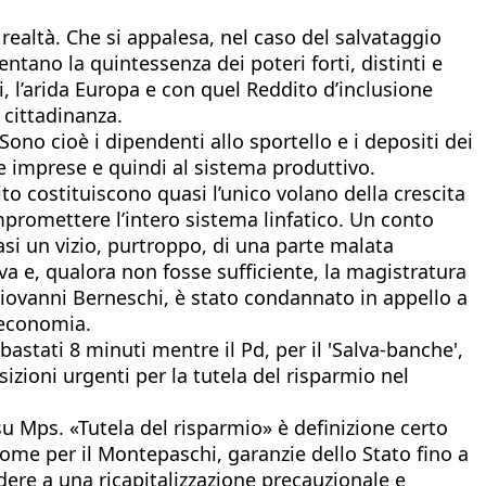
realtà. Che si appalesa, nel caso del salvataggio
ntano la quintessenza dei poteri forti, distinti e
i, l’arida Europa e con quel Reddito d’inclusione
 cittadinanza.
ono cioè i dipendenti allo sportello e i depositi dei
lle imprese e quindi al sistema produttivo.
to costituiscono quasi l’unico volano della crescita
promettere l’intero sistema linfatico. Un conto
uasi un vizio, purtroppo, di una parte malata
iva e, qualora non fosse sufficiente, la magistratura
, Giovanni Berneschi, è stato condannato in appello a
n’economia.
tati 8 minuti mentre il Pd, per il 'Salva-banche',
izioni urgenti per la tutela del risparmio nel
su Mps. «Tutela del risparmio» è definizione certo
come per il Montepaschi, garanzie dello Stato fino a
cedere a una ricapitalizzazione precauzionale e