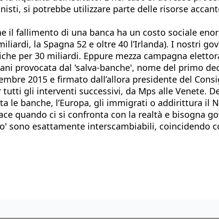
onisti, si potrebbe utilizzare parte delle risorse acc
 il fallimento di una banca ha un costo sociale enor
liardi, la Spagna 52 e oltre 40 l’Irlanda). I nostri g
ubbliche per 30 miliardi. Eppure mezza campagna elettor
aliani provocata dal 'salva-banche', nome del primo dec
ovembre 2015 e firmato dall’allora presidente del Cons
utti gli interventi successivi, da Mps alle Venete. D
ta le banche, l’Europa, gli immigrati o addirittura il
ace quando ci si confronta con la realtà e bisogna g
il loro' sono esattamente interscambiabili, coincidendo