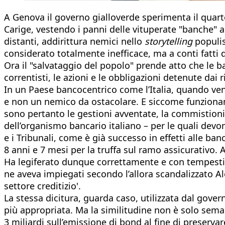
A Genova il governo gialloverde sperimenta il quarto
Carige, vestendo i panni delle vituperate "banche" a
distanti, addirittura nemici nello
storytelling
populis
considerato totalmente inefficace, ma a conti fatti 
Ora il "salvataggio del popolo" prende atto che le b
correntisti, le azioni e le obbligazioni detenute dai 
In un Paese bancocentrico come l’Italia, quando veng
e non un nemico da ostacolare. E siccome funzionano
sono pertanto le gestioni avventate, la commistioni c
dell’organismo bancario italiano – per le quali devon
e i Tribunali, come è già successo in effetti alle ba
8 anni e 7 mesi per la truffa sul ramo assicurativo. 
Ha legiferato dunque correttamente e con tempestivi
ne aveva impiegati secondo l’allora scandalizzato Al
settore creditizio'.
La stessa dicitura, guarda caso, utilizzata dal gove
più appropriata. Ma la similitudine non è solo seman
3 miliardi sull’emissione di bond al fine di preservar