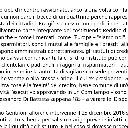
 tipo d’incontro ravvicinato, ancora una volta con la 
 cui non dare il becco di un quattrino perché rapprese
ta dei cittadini. Era già successo con i perfidi mercat
diventato parte integrante del costituendo Reddito di
anche – come i mercati, come l’Europa – "siamo noi". S
risparmiatori, sono i mutui alle famiglie e i prestiti a
ono amministrati correttamente, gli istituti di credi
 da vasi comunicanti, la crisi di un istituto può com
lientelari e padronali, i raggiri ai risparmiatori – q
o intervenire la autorità di vigilanza in sede prevent
nche venete o alla stessa Carige, il cui ex presidente
Altra cosa è la 'realtà' del credito, bene comune di u
tà l’esecutivo approvando in un Cdm lampo – sono bas
essandro Di Battista «appena 18» – a varare le 'Dispos
rno Gentiloni allorché intervenne il 23 dicembre 2016 
tica. Lo schema per salvare Carige prevede infatti, 
e la liquidità dell’istituto. E nel caso si dovesse pro