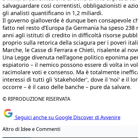
salvaguardare così correntisti, obbligazionisti e azi
gli analisti quantificano in 1,2 miliardi.
Il governo gialloverde è dunque ben consapevole che
fatto nel resto d’Europa (la Germania ha speso 238 mi
anni agli istituti di credito in difficoltà risorse p
proprio sulla retorica della sciagura per i poveri it
Marche, le Casse di Ferrara e Chieti, risalente al n
Una Legge divenuta nell’agone politico eponima per t
espiatorio – il nemico possono essere di volta in vol
racimolare voti e consenso. Ma è totalmente ineffic
interessi di tutti gli 'stakeholder', dove il 'noi' e 
occorre – è il caso delle banche – pure da salvare.
© RIPRODUZIONE RISERVATA
Seguici anche su Google Discover di Avvenire
Altro di Idee e Commenti