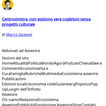
Centrosinistra, non esistono vere coalizioni senza
progetto culturale
di
Marco Iasevoli
Abbonati ad Avvenire
Sezioni del sito
Home
Attualità
Politica
Mondo
Agorà
Podcast
Chiesa
Idee e
Commenti
Economia
Vita e
Cura
Famiglia
Rubriche
Multimedia
Ecosistema avvenire
Pubblicazioni
Edizioni locali
L'economia civile
Gutenberg
Popotus
Pop
Up
Luoghi dell'Infinito
Avvenire
Chi siamo
Redazione
Ecosistema
Avvenire
Pubblicità
Fondazione Avvenire
Shop
Contatti