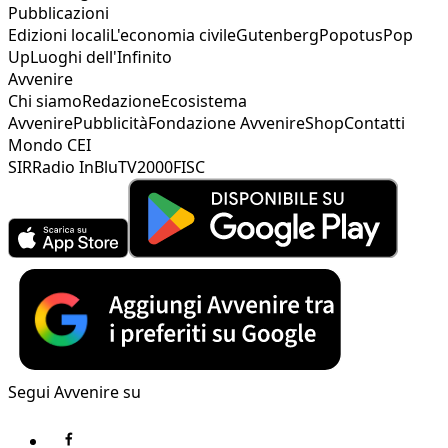
Pubblicazioni
Edizioni locali
L'economia civile
Gutenberg
Popotus
Pop
Up
Luoghi dell'Infinito
Avvenire
Chi siamo
Redazione
Ecosistema
Avvenire
Pubblicità
Fondazione Avvenire
Shop
Contatti
Mondo CEI
SIR
Radio InBlu
TV2000
FISC
Segui Avvenire su