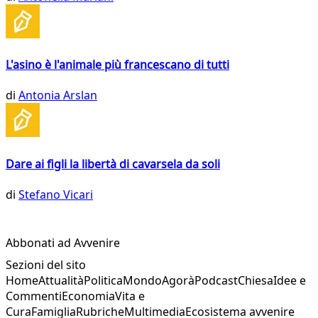
L'asino è l'animale più francescano di tutti
di
Antonia Arslan
Dare ai figli la libertà di cavarsela da soli
di
Stefano Vicari
Abbonati ad Avvenire
Sezioni del sito
Home
Attualità
Politica
Mondo
Agorà
Podcast
Chiesa
Idee e
Commenti
Economia
Vita e
Cura
Famiglia
Rubriche
Multimedia
Ecosistema avvenire