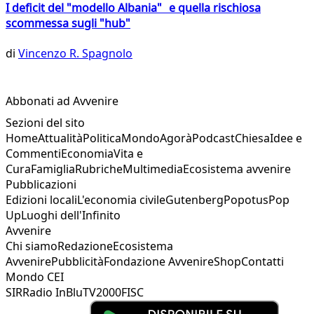
I deficit del "modello Albania" e quella rischiosa
scommessa sugli "hub"
di
Vincenzo R. Spagnolo
Abbonati ad Avvenire
Sezioni del sito
Home
Attualità
Politica
Mondo
Agorà
Podcast
Chiesa
Idee e
Commenti
Economia
Vita e
Cura
Famiglia
Rubriche
Multimedia
Ecosistema avvenire
Pubblicazioni
Edizioni locali
L'economia civile
Gutenberg
Popotus
Pop
Up
Luoghi dell'Infinito
Avvenire
Chi siamo
Redazione
Ecosistema
Avvenire
Pubblicità
Fondazione Avvenire
Shop
Contatti
Mondo CEI
SIR
Radio InBlu
TV2000
FISC