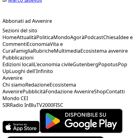
Abbonati ad Avvenire
Sezioni del sito
Home
Attualità
Politica
Mondo
Agorà
Podcast
Chiesa
Idee e
Commenti
Economia
Vita e
Cura
Famiglia
Rubriche
Multimedia
Ecosistema avvenire
Pubblicazioni
Edizioni locali
L'economia civile
Gutenberg
Popotus
Pop
Up
Luoghi dell'Infinito
Avvenire
Chi siamo
Redazione
Ecosistema
Avvenire
Pubblicità
Fondazione Avvenire
Shop
Contatti
Mondo CEI
SIR
Radio InBlu
TV2000
FISC