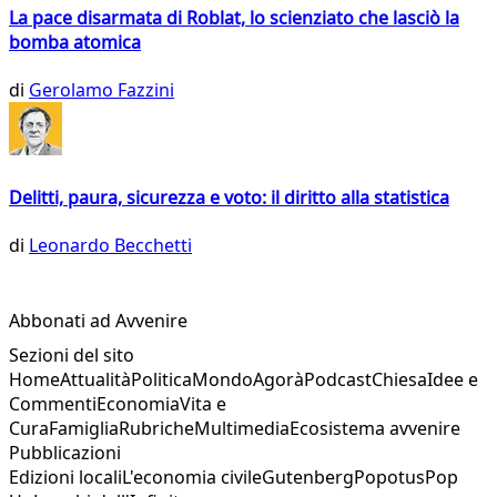
La pace disarmata di Roblat, lo scienziato che lasciò la
bomba atomica
di
Gerolamo Fazzini
Delitti, paura, sicurezza e voto: il diritto alla statistica
di
Leonardo Becchetti
Abbonati ad Avvenire
Sezioni del sito
Home
Attualità
Politica
Mondo
Agorà
Podcast
Chiesa
Idee e
Commenti
Economia
Vita e
Cura
Famiglia
Rubriche
Multimedia
Ecosistema avvenire
Pubblicazioni
Edizioni locali
L'economia civile
Gutenberg
Popotus
Pop