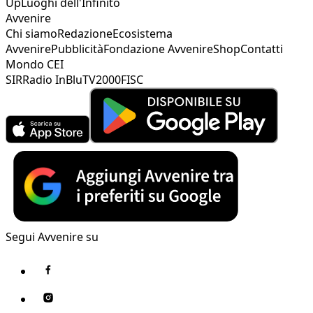
Up
Luoghi dell'Infinito
Avvenire
Chi siamo
Redazione
Ecosistema
Avvenire
Pubblicità
Fondazione Avvenire
Shop
Contatti
Mondo CEI
SIR
Radio InBlu
TV2000
FISC
Segui Avvenire su