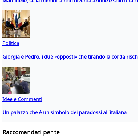
Marcinelle, se la memoria non diventa azione è solo una 
Politica
Giorgia e Pedro, i due «opposti» che tirando la corda risc
Idee e Commenti
Un palazzo che è un simbolo dei paradossi all'italiana
Raccomandati per te