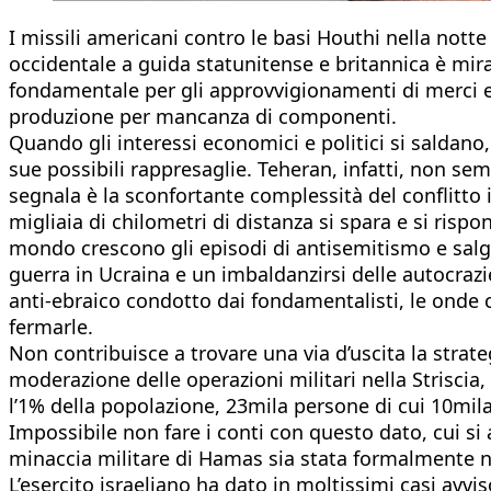
I missili americani contro le basi Houthi nella notte 
occidentale a guida statunitense e britannica è mirata
fondamentale per gli approvvigionamenti di merci e
produzione per mancanza di componenti.
Quando gli interessi economici e politici si saldano,
sue possibili rappresaglie. Teheran, infatti, non sem
segnala è la sconfortante complessità del conflitto 
migliaia di chilometri di distanza si spara e si rispon
mondo crescono gli episodi di antisemitismo e sal
guerra in Ucraina e un imbaldanzirsi delle autocrazi
anti-ebraico condotto dai fondamentalisti, le onde
fermarle.
Non contribuisce a trovare una via d’uscita la stra
moderazione delle operazioni militari nella Striscia,
l’1% della popolazione, 23mila persone di cui 10mila
Impossibile non fare i conti con questo dato, cui si 
minaccia militare di Hamas sia stata formalmente n
L’esercito israeliano ha dato in moltissimi casi avv