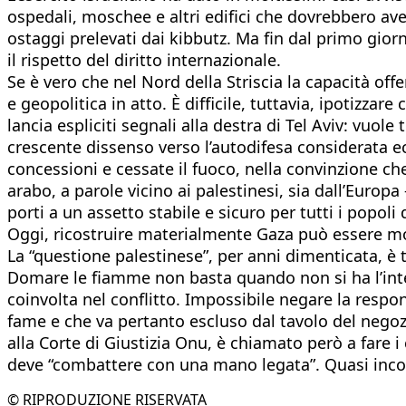
ospedali, moschee e altri edifici che dovrebbero av
ostaggi prelevati dai kibbutz. Ma fin dal primo giorn
il rispetto del diritto internazionale.
Se è vero che nel Nord della Striscia la capacità off
e geopolitica in atto. È difficile, tuttavia, ipotizza
lancia espliciti segnali alla destra di Tel Aviv: vuole
crescente dissenso verso l’autodifesa considerata ec
concessioni e cessate il fuoco, nella convinzione che
arabo, a parole vicino ai palestinesi, sia dall’Europ
porti a un assetto stabile e sicuro per tutti i popoli 
Oggi, ricostruire materialmente Gaza può essere mol
La “questione palestinese”, per anni dimenticata, è 
Domare le fiamme non basta quando non si ha l’intel
coinvolta nel conflitto. Impossibile negare la respon
fame e che va pertanto escluso dal tavolo del negoz
alla Corte di Giustizia Onu, è chiamato però a fare i
deve “combattere con una mano legata”. Quasi inco
© RIPRODUZIONE RISERVATA