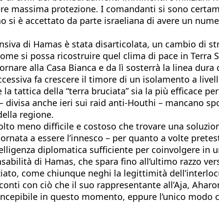
ere massima protezione. I comandanti si sono certame
o si è accettato da parte israeliana di avere un numer
ensiva di Hamas è stata disarticolata, un cambio di st
re come si possa ricostruire quel clima di pace in Terr
 tornare alla Casa Bianca e da lì sosterrà la linea dura 
cessiva fa crescere il timore di un isolamento a livel
 la tattica della “terra bruciata” sia la più efficace 
a – divisa anche ieri sui raid anti-Houthi – mancano sp
della regione.
to meno difficile e costoso che trovare una soluzione
tornata a essere l’innesco – per quanto a volte prete
ligenza diplomatica sufficiente per coinvolgere in un
sabilità di Hamas, che spara fino all’ultimo razzo ver
iato, come chiunque neghi la legittimità dell’interlo
 conti con ciò che il suo rappresentante all’Aja, Ahar
ncepibile in questo momento, eppure l’unico modo c