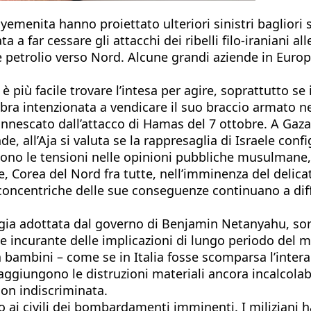
yemenita hanno proiettato ulteriori sinistri bagliori su
 a far cessare gli attacchi dei ribelli filo-iraniani al
 petrolio verso Nord. Alcune grandi aziende in Euro
 è più facile trovare l’intesa per agire, soprattutto s
bra intenzionata a vendicare il suo braccio armato nel
innescato dall’attacco di Hamas del 7 ottobre. A Gaza 
de, all’Aja si valuta se la rappresaglia di Israele conf
gono le tensioni nelle opinioni pubbliche musulmane
e, Corea del Nord fra tutte, nell’imminenza del delic
 concentriche delle sue conseguenze continuano a dif
tegia adottata dal governo di Benjamin Netanyahu, sor
 e incurante delle implicazioni di lungo periodo del m
 bambini – come se in Italia fosse scomparsa l’intera
aggiungono le distruzioni materiali ancora incalcolabi
on indiscriminata.
iso ai civili dei bombardamenti imminenti. I milizian