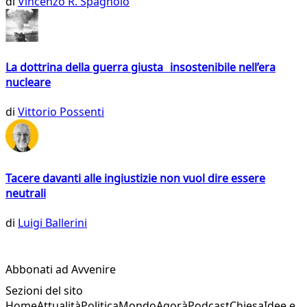
di
Vincenzo R. Spagnolo
La dottrina della guerra giusta insostenibile nell’era
nucleare
di
Vittorio Possenti
Tacere davanti alle ingiustizie non vuol dire essere
neutrali
di
Luigi Ballerini
Abbonati ad Avvenire
Sezioni del sito
Home
Attualità
Politica
Mondo
Agorà
Podcast
Chiesa
Idee e