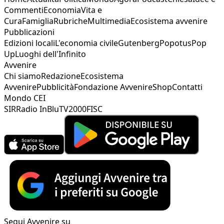
Commenti
Economia
Vita e
Cura
Famiglia
Rubriche
Multimedia
Ecosistema avvenire
Pubblicazioni
Edizioni locali
L'economia civile
Gutenberg
Popotus
Pop
Up
Luoghi dell'Infinito
Avvenire
Chi siamo
Redazione
Ecosistema
Avvenire
Pubblicità
Fondazione Avvenire
Shop
Contatti
Mondo CEI
SIR
Radio InBlu
TV2000
FISC
Segui Avvenire su