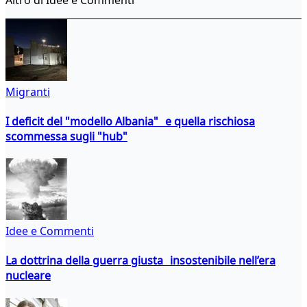
Migranti
I deficit del "modello Albania" e quella rischiosa
scommessa sugli "hub"
Idee e Commenti
La dottrina della guerra giusta insostenibile nell’era
nucleare