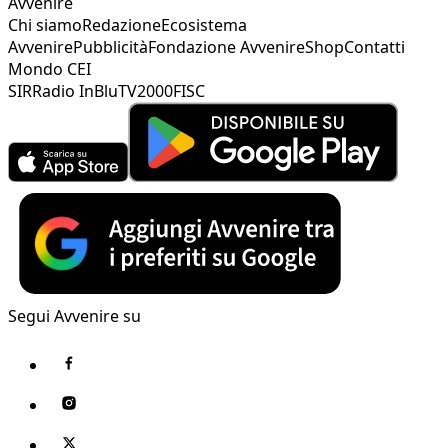
Avvenire
Chi siamo
Redazione
Ecosistema
Avvenire
Pubblicità
Fondazione Avvenire
Shop
Contatti
Mondo CEI
SIR
Radio InBlu
TV2000
FISC
Segui Avvenire su