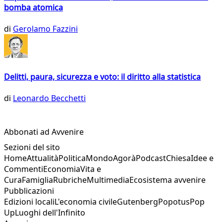
bomba atomica
di
Gerolamo Fazzini
Delitti, paura, sicurezza e voto: il diritto alla statistica
di
Leonardo Becchetti
Abbonati ad Avvenire
Sezioni del sito
Home
Attualità
Politica
Mondo
Agorà
Podcast
Chiesa
Idee e
Commenti
Economia
Vita e
Cura
Famiglia
Rubriche
Multimedia
Ecosistema avvenire
Pubblicazioni
Edizioni locali
L'economia civile
Gutenberg
Popotus
Pop
Up
Luoghi dell'Infinito