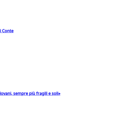
di Conte
ovani, sempre più fragili e soli»