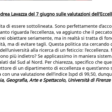
ndrea Lavazza del 7 giugno sulle valutazioni dell’Eccel
a di essere sottolineata. Sono perfettamente d’accord
 riguarda l’eccellenza, va aggiunto che il peccato ori
ei obiettare seriamente, ma in realtà si tratta di fondi
ità, ma di evitare tagli. Questa politica sta cercando 
università alla ricerca di un feticcio: l’eccellenza.
 sono più indietro? Se applicassimo in maniera sistem
alati dal Sud al Nord. Per chiarezza, specifico che qu
rettore di un dipartimento di eccellenza e quest’ann
con una valutazione dell’indice Ispd di 99,50, dunq
a, Geografia, Arte e Spettacolo, Università di Firenze