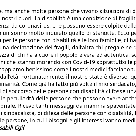
, ma anche molte persone che vivono situazioni di di
ostri cuori. La disabilità è una condizione di fragili
za da coronavirus, che possono essere colpite dalla
o un sonno molto inquieto quello di stanotte. Ecco p
 per le persone con disabilità e le loro famiglie, c
na decimazione dei fragili, dall’altra chi prega e ne
zza di chi ha a cuore il popolo è vera ed autentica, 
 giorni che stanno morendo con Covid-19 soprattutto le 
sappiamo benissimo come i nostri medici facciano tutt
all’età. Fortunatamente, il nostro stato è diverso, qu
umanità. Come già ha fatto più volte il mio sindacato,
di soccorso delle persone con disabilità ci fosse un’
io le peculiarità delle persone che possono avere an
oriale. Ricevo tanti messaggi da mamma spaventate, la 
indacalista, di difesa delle persone con disabilità, 
a le persone, in cui i bisogni e gli interessi vanno me
abili Cgil