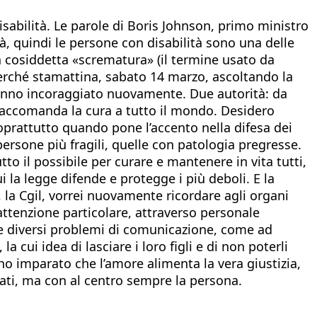
sabilità. Le parole di Boris Johnson, primo ministro
tà, quindi le persone con disabilità sono una delle
 cosiddetta «scrematura» (il termine usato da
erché stamattina, sabato 14 marzo, ascoltando la
i hanno incoraggiato nuovamente. Due autorità: da
 raccomanda la cura a tutto il mondo. Desidero
soprattutto quando pone l’accento nella difesa dei
persone più fragili, quelle con patologia pregresse.
o il possibile per curare e mantenere in vita tutti,
i la legge difende e protegge i più deboli. E la
 la Cgil, vorrei nuovamente ricordare agli organi
attenzione particolare, attraverso personale
che diversi problemi di comunicazione, come ad
cui idea di lasciare i loro figli e di non poterli
ho imparato che l’amore alimenta la vera giustizia,
diati, ma con al centro sempre la persona.