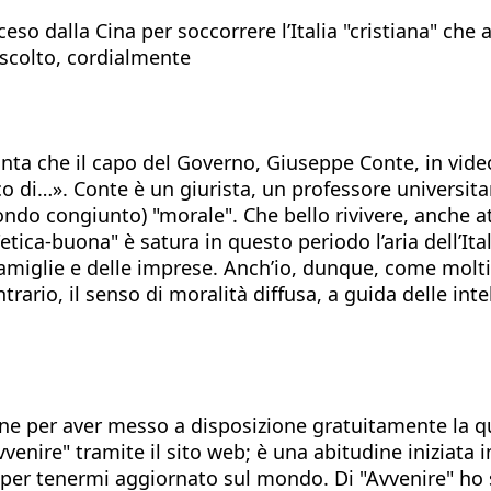
eso dalla Cina per soccorrere l’Italia "cristiana" che 
l’ascolto, cordialmente
onta che il capo del Governo, Giuseppe Conte, in video 
co di…». Conte è un giurista, un professore universita
econdo congiunto) "morale". Che bello rivivere, anche
 "etica-buona" è satura in questo periodo l’aria dell’It
 famiglie e delle imprese. Anch’io, dunque, come molt
ario, il senso di moralità diffusa, a guida delle intel
ine per aver messo a disposizione gratuitamente la quo
venire" tramite il sito web; è una abitudine iniziata
 per tenermi aggiornato sul mondo. Di "Avvenire" ho s