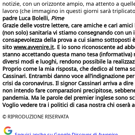
notizie, con un orizzonte ampio, ma attento a quell
lavoro (che immagino in questi giorni sarà triplicato
padre Luca Bolelli,
Pime
Grazie delle vostre lettere, care amiche e cari amici
(non solo) sanitaria vi stiamo consegnando con un i
consapevolezza della prova a cui siamo sottoposti è n
sito
www.avvenire.it
. E io sono riconoscente ad abbo
stanno accettando questa mano tesa (informativa) nel
diversi modi e luoghi, rendono possibile la realizza
Proprio come la mia risposta, che dedico al tema sol
Cassinari. Entrambi danno voce all’indignazione per
crisi da coronavirus. Il signor Cassinari arriva a d
non intendo fare comparazioni precipitose, sebbene s
pandemia. Ma le parole del premier inglese sono scon
Voglio vedere tra i politici di casa nostra chi oserà a
© RIPRODUZIONE RISERVATA
Seguici anche su Google Discover di Avvenire