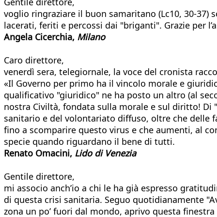
Gentile direttore,
voglio ringraziare il buon samaritano (Lc10, 30-37) sc
lacerati, feriti e percossi dai "briganti". Grazie per 
Angela Cicerchia,
Milano
Caro direttore,
venerdì sera, telegiornale, la voce del cronista racc
«Il Governo per primo ha il vincolo morale e giuridi
qualificativo "giuridico" ne ha posto un altro (al s
nostra Civiltà, fondata sulla morale e sul diritto! Di
sanitario e del volontariato diffuso, oltre che delle
fino a scomparire questo virus e che aumenti, al contr
specie quando riguardano il bene di tutti.
Renato Omacini,
Lido di Venezia
Gentile direttore,
mi associo anch’io a chi le ha già espresso gratitud
di questa crisi sanitaria. Seguo quotidianamente "Av
zona un po’ fuori dal mondo, aprivo questa finestra