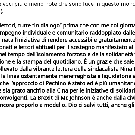
e voci più o meno note che sono luce in questo mondo.
).
 lettori, tutte “in dialogo” prima che con me col gior
mpegno individuale e comunitario raddoppiato dalle d
ata l’iniziativa di rendere accessibile gratuitamente l
nati e lettori abituali per il sostegno manifestato al 
 tempo dell’isolamento forzoso e della solidarietà “a
zione e la stampa del quotidiano. È un grazie che sale
levato dalla vibrante lettera della sindacalista Nina
 la linea ostentamente menefreghista e liquidatoria 
ire che l’approccio di Pechino è stato ed è più umanit
ia grato anch’io alla Cina per le iniziative di solida
volgenti. La Brexit di Mr. Johnson è anche dalla civi
ncora proporlo a modello. Dio ci salvi tutti, anche gli i