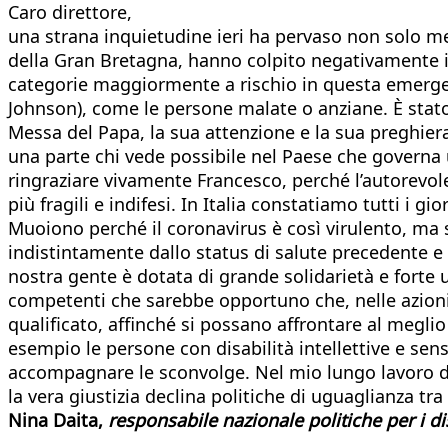
Caro direttore,
una strana inquietudine ieri ha pervaso non solo me
della Gran Bretagna, hanno colpito negativamente i n
categorie maggiormente a rischio in questa emergen
Johnson), come le persone malate o anziane. È stat
Messa del Papa, la sua attenzione e la sua preghiera
una parte chi vede possibile nel Paese che governa u
ringraziare vivamente Francesco, perché l’autorevole
più fragili e indifesi. In Italia constatiamo tutti i
Muoiono perché il coronavirus è così virulento, ma 
indistintamente dallo status di salute precedente e d
nostra gente è dotata di grande solidarietà e forte 
competenti che sarebbe opportuno che, nelle azioni 
qualificato, affinché si possano affrontare al megl
esempio le persone con disabilità intellettive e sens
accompagnare le sconvolge. Nel mio lungo lavoro di s
la vera giustizia declina politiche di uguaglianza tr
Nina Daita,
responsabile nazionale politiche per i dis