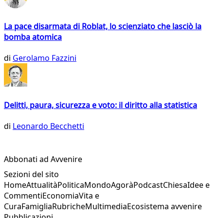
La pace disarmata di Roblat, lo scienziato che lasciò la
bomba atomica
di
Gerolamo Fazzini
Delitti, paura, sicurezza e voto: il diritto alla statistica
di
Leonardo Becchetti
Abbonati ad Avvenire
Sezioni del sito
Home
Attualità
Politica
Mondo
Agorà
Podcast
Chiesa
Idee e
Commenti
Economia
Vita e
Cura
Famiglia
Rubriche
Multimedia
Ecosistema avvenire
Pubblicazioni