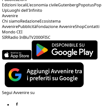
Edizioni locali
L'economia civile
Gutenberg
Popotus
Pop
Up
Luoghi dell'Infinito
Avvenire
Chi siamo
Redazione
Ecosistema
Avvenire
Pubblicità
Fondazione Avvenire
Shop
Contatti
Mondo CEI
SIR
Radio InBlu
TV2000
FISC
Segui Avvenire su