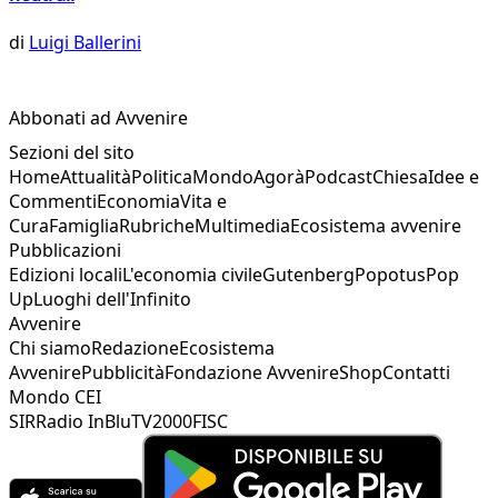
di
Luigi Ballerini
Abbonati ad Avvenire
Sezioni del sito
Home
Attualità
Politica
Mondo
Agorà
Podcast
Chiesa
Idee e
Commenti
Economia
Vita e
Cura
Famiglia
Rubriche
Multimedia
Ecosistema avvenire
Pubblicazioni
Edizioni locali
L'economia civile
Gutenberg
Popotus
Pop
Up
Luoghi dell'Infinito
Avvenire
Chi siamo
Redazione
Ecosistema
Avvenire
Pubblicità
Fondazione Avvenire
Shop
Contatti
Mondo CEI
SIR
Radio InBlu
TV2000
FISC