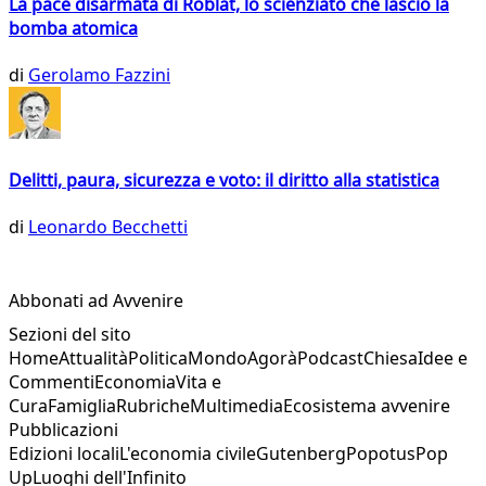
La pace disarmata di Roblat, lo scienziato che lasciò la
bomba atomica
di
Gerolamo Fazzini
Delitti, paura, sicurezza e voto: il diritto alla statistica
di
Leonardo Becchetti
Abbonati ad Avvenire
Sezioni del sito
Home
Attualità
Politica
Mondo
Agorà
Podcast
Chiesa
Idee e
Commenti
Economia
Vita e
Cura
Famiglia
Rubriche
Multimedia
Ecosistema avvenire
Pubblicazioni
Edizioni locali
L'economia civile
Gutenberg
Popotus
Pop
Up
Luoghi dell'Infinito