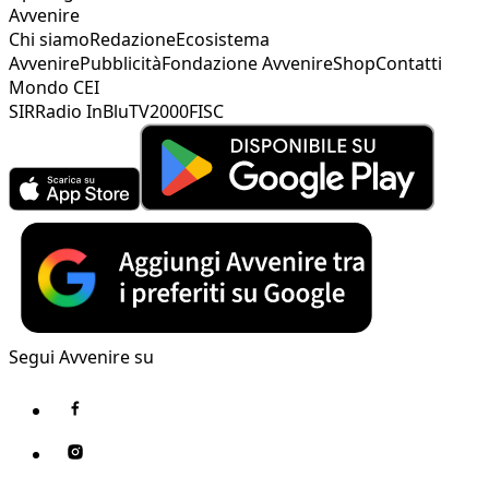
Avvenire
Chi siamo
Redazione
Ecosistema
Avvenire
Pubblicità
Fondazione Avvenire
Shop
Contatti
Mondo CEI
SIR
Radio InBlu
TV2000
FISC
Segui Avvenire su