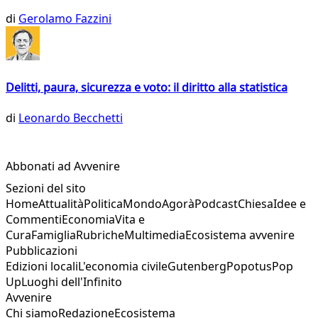
di
Gerolamo Fazzini
Delitti, paura, sicurezza e voto: il diritto alla statistica
di
Leonardo Becchetti
Abbonati ad Avvenire
Sezioni del sito
Home
Attualità
Politica
Mondo
Agorà
Podcast
Chiesa
Idee e
Commenti
Economia
Vita e
Cura
Famiglia
Rubriche
Multimedia
Ecosistema avvenire
Pubblicazioni
Edizioni locali
L'economia civile
Gutenberg
Popotus
Pop
Up
Luoghi dell'Infinito
Avvenire
Chi siamo
Redazione
Ecosistema