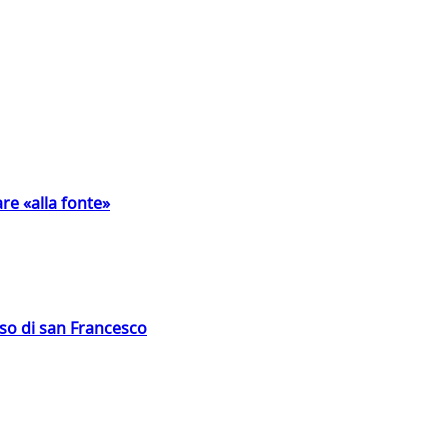
are «alla fonte»
oso di san Francesco