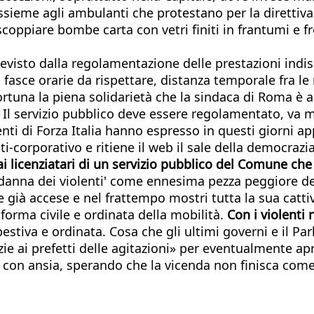
assieme agli ambulanti che protestano per la direttiva
coppiare bombe carta con vetri finiti in frantumi e fr
revisto dalla regolamentazione delle prestazioni indis
i, fasce orarie da rispettare, distanza temporale fra l
rtuna la piena solidarietà che la sindaca di Roma è 
. Il servizio pubblico deve essere regolamentato, va m
nenti di Forza Italia hanno espresso in questi giorni ap
nti-corporativo e ritiene il web il sale della democraz
 ai licenziatari di un servizio pubblico del Comune ch
ondanna dei violenti' come ennesima pezza peggiore d
e già accese e nel frattempo mostri tutta la sua catti
forma civile e ordinata della mobilità.
Con i violenti 
pestiva e ordinata. Cosa che gli ultimi governi e il 
izie ai prefetti delle agitazioni» per eventualmente a
o con ansia, sperando che la vicenda non finisca come 