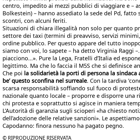
centro, impedito ai mezzi pubblici di viaggiare e – 
Bolkestein) – hanno assediato la sede del Pd, fatto s
scontri, con alcuni feriti.
Situazioni di chiara illegalità non solo per quanto p
settore dei taxi (termini di preavviso, servizi minim
ordine pubblico. Per questo appare del tutto inoppo
siamo con voi, lo sapete – ha detto Virginia Raggi –
piacciono...». Pure la Lega, Fratelli d’Italia ed espo
legittimo. Ma che lo faccia il M5S che si definisce a
Che poi
la solidarietà la porti di persona la sindaca
be’ questo sconfina nel surreale
. Con la tardiva 'c
scarsa responsabilità soffiando sul fuoco di protest
nazionale quanto locale – proporre e disporre una ri
chi protesta e soprattutto si agisce in maniera tem
L’Autorità di garanzia sugli scioperi «ha chiesto not
dell’adozione delle relative sanzioni». Le aspettiam
Capodanno: finora nessuno ha pagato pegno.
© RIPRODUZIONE RISERVATA