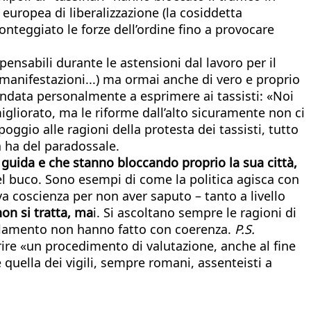
 europea di liberalizzazione (la cosiddetta
onteggiato le forze dell’ordine fino a provocare
pensabili durante le astensioni dal lavoro per il
e manifestazioni...) ma ormai anche di vero e proprio
andata personalmente a esprimere ai tassisti: «Noi
igliorato, ma le riforme dall’alto sicuramente non ci
poggio alle ragioni della protesta dei tassisti, tutto
ia ha del paradossale.
e guida e che stanno bloccando proprio la sua città,
el buco. Sono esempi di come la politica agisca con
va coscienza per non aver saputo – tanto a livello
non si tratta, ma
i. Si ascoltano sempre le ragioni di
Parlamento non hanno fatto con coerenza.
P.S.
prire «un procedimento di valutazione, anche al fine
quella dei vigili, sempre romani, assenteisti a