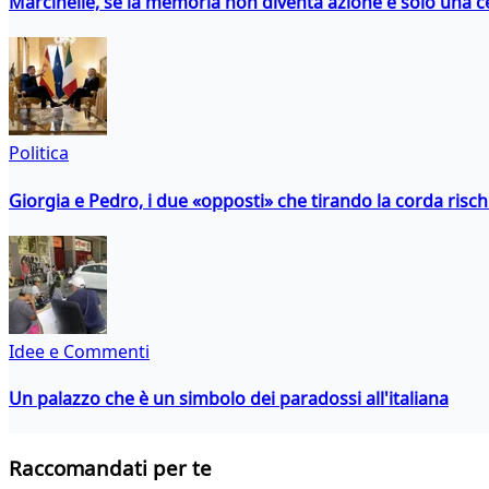
Marcinelle, se la memoria non diventa azione è solo una 
Politica
Giorgia e Pedro, i due «opposti» che tirando la corda risc
Idee e Commenti
Un palazzo che è un simbolo dei paradossi all'italiana
Raccomandati per te