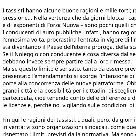
I tassisti hanno alcune buone ragioni e mille torti; (q
pressione... Nella vertenza che da giorni blocca i ca
e di esponenti di Forza Nuova – sono pochi quelli 
I conducenti di auto pubbliche, infatti, hanno ragi
l’ennesima volta, procrastina l’entrata in vigore di 
sta diventando il Paese dell’eterna proroga, della sc
Se il Noleggio con conducente è cosa diversa dal ser
debbano invece sempre partire dalla loro rimessa.
Ma se questo limite è sensato, tanto da essere previ
presentato l’emendamento si scorge l’intenzione di f
porte alla concorrenza delle nuove piattaforme. Obbi
grandi città e la possibilità per i cittadini di sceg
partecipata, cioè tenendo conto delle differenze e dei
le licenze e, perché no, vigilando sulle condizioni d
Fin qui le ragioni dei tassisti. I quali, però, da gi
in verità: vi sono organizzazioni sindacali, come q
rispettato i limiti previsti dalla normativa. Ma sono 