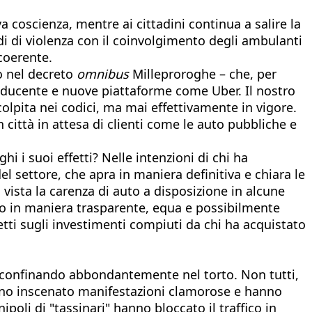
va coscienza, mentre ai cittadini continua a salire la
odi di violenza con il coinvolgimento degli ambulanti
coerente.
o nel decreto
omnibus
Milleproroghe – che, per
 conducente e nuove piattaforme come Uber. Il nostro
colpita nei codici, ma mai effettivamente in vigore.
 città in attesa di clienti come le auto pubbliche e
 i suoi effetti? Nelle intenzioni di chi ha
l settore, che apra in maniera definitiva e chiara le
 vista la carenza di auto a disposizione in alcune
ento in maniera trasparente, equa e possibilmente
fetti sugli investimenti compiuti da chi ha acquistato
ima sconfinando abbondantemente nel torto. Non tutti,
hanno inscenato manifestazioni clamorose e hanno
poli di "tassinari" hanno bloccato il traffico in