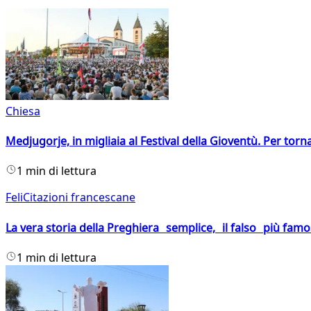
Chiesa
Medjugorje, in migliaia al Festival della Gioventù. Per torn
1 min di lettura
FeliCitazioni francescane
La vera storia della Preghiera semplice, il falso più fam
1 min di lettura