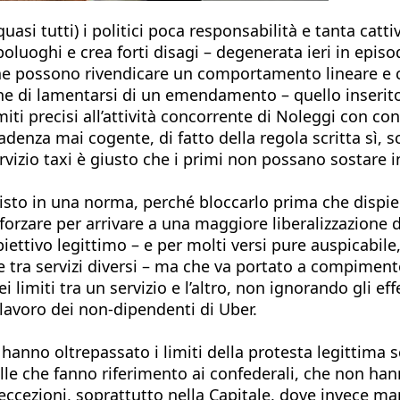
uasi tutti) i politici poca responsabilità e tanta catti
poluoghi e crea forti disagi – degenerata ieri in epis
che possono rivendicare un comportamento lineare e 
one di lamentarsi di un emendamento – quello inserit
limiti precisi all’attività concorrente di Noleggi con
adenza mai cogente, di fatto della regola scritta sì, s
vizio taxi è giusto che i primi non possano sostare in
sto in una norma, perché bloccarlo prima che dispieghi
orzare per arrivare a una maggiore liberalizzazione de
ettivo legittimo – e per molti versi pure auspicabile,
liere tra servizi diversi – ma che va portato a compim
 limiti tra un servizio e l’altro, non ignorando gli ef
i lavoro dei non-dipendenti di Uber.
orni hanno oltrepassato i limiti della protesta legitt
uelle che fanno riferimento ai confederali, che non 
eccezioni, soprattutto nella Capitale, dove invece mani