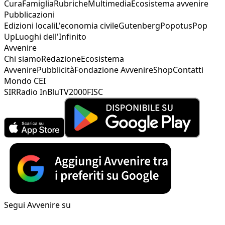
Cura
Famiglia
Rubriche
Multimedia
Ecosistema avvenire
Pubblicazioni
Edizioni locali
L'economia civile
Gutenberg
Popotus
Pop
Up
Luoghi dell'Infinito
Avvenire
Chi siamo
Redazione
Ecosistema
Avvenire
Pubblicità
Fondazione Avvenire
Shop
Contatti
Mondo CEI
SIR
Radio InBlu
TV2000
FISC
Segui Avvenire su