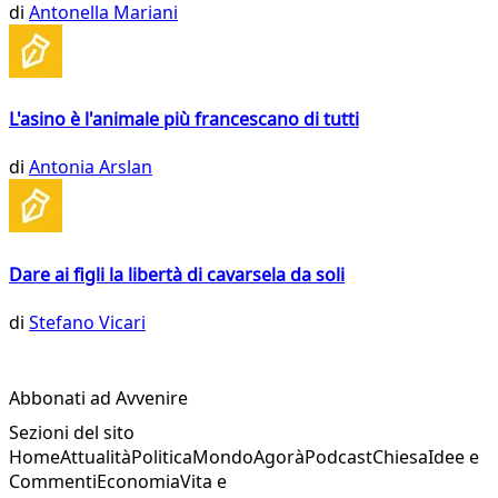
di
Antonella Mariani
L'asino è l'animale più francescano di tutti
di
Antonia Arslan
Dare ai figli la libertà di cavarsela da soli
di
Stefano Vicari
Abbonati ad Avvenire
Sezioni del sito
Home
Attualità
Politica
Mondo
Agorà
Podcast
Chiesa
Idee e
Commenti
Economia
Vita e