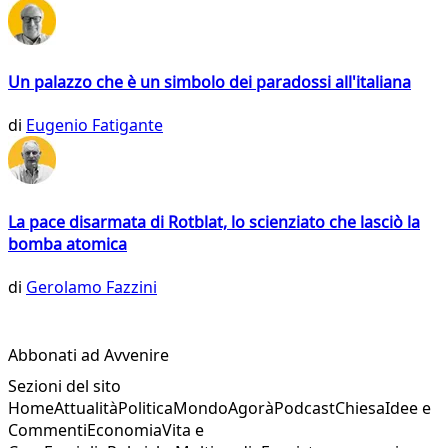
Un palazzo che è un simbolo dei paradossi all'italiana
di
Eugenio Fatigante
La pace disarmata di Rotblat, lo scienziato che lasciò la
bomba atomica
di
Gerolamo Fazzini
Abbonati ad Avvenire
Sezioni del sito
Home
Attualità
Politica
Mondo
Agorà
Podcast
Chiesa
Idee e
Commenti
Economia
Vita e