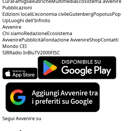
Cura
Famiglia
Rubriche
Multimedia
Ecosistema avvenire
Pubblicazioni
Edizioni locali
L'economia civile
Gutenberg
Popotus
Pop
Up
Luoghi dell'Infinito
Avvenire
Chi siamo
Redazione
Ecosistema
Avvenire
Pubblicità
Fondazione Avvenire
Shop
Contatti
Mondo CEI
SIR
Radio InBlu
TV2000
FISC
Segui Avvenire su