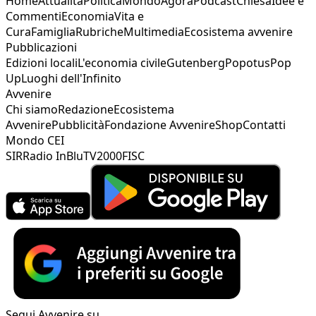
Home
Attualità
Politica
Mondo
Agorà
Podcast
Chiesa
Idee e
Commenti
Economia
Vita e
Cura
Famiglia
Rubriche
Multimedia
Ecosistema avvenire
Pubblicazioni
Edizioni locali
L'economia civile
Gutenberg
Popotus
Pop
Up
Luoghi dell'Infinito
Avvenire
Chi siamo
Redazione
Ecosistema
Avvenire
Pubblicità
Fondazione Avvenire
Shop
Contatti
Mondo CEI
SIR
Radio InBlu
TV2000
FISC
Segui Avvenire su