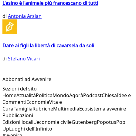
L'asino è l'animale più francescano di tutti
di
Antonia Arslan
Dare ai figli la libertà di cavarsela da soli
di
Stefano Vicari
Abbonati ad Avvenire
Sezioni del sito
Home
Attualità
Politica
Mondo
Agorà
Podcast
Chiesa
Idee e
Commenti
Economia
Vita e
Cura
Famiglia
Rubriche
Multimedia
Ecosistema avvenire
Pubblicazioni
Edizioni locali
L'economia civile
Gutenberg
Popotus
Pop
Up
Luoghi dell'Infinito
Avvenire