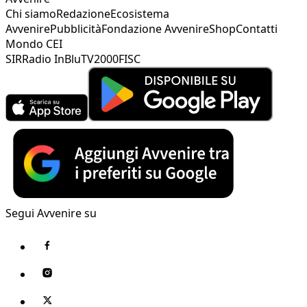
Chi siamo
Redazione
Ecosistema
Avvenire
Pubblicità
Fondazione Avvenire
Shop
Contatti
Mondo CEI
SIR
Radio InBlu
TV2000
FISC
Segui Avvenire su