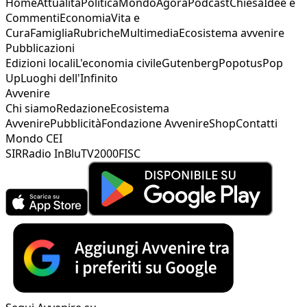
Home
Attualità
Politica
Mondo
Agorà
Podcast
Chiesa
Idee e
Commenti
Economia
Vita e
Cura
Famiglia
Rubriche
Multimedia
Ecosistema avvenire
Pubblicazioni
Edizioni locali
L'economia civile
Gutenberg
Popotus
Pop
Up
Luoghi dell'Infinito
Avvenire
Chi siamo
Redazione
Ecosistema
Avvenire
Pubblicità
Fondazione Avvenire
Shop
Contatti
Mondo CEI
SIR
Radio InBlu
TV2000
FISC