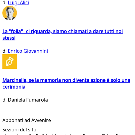
di
Luigi Alici
La "folla" ci riguarda, siamo chiamati a dare tutti noi
stessi
di
Enrico Giovannini
Marcinelle, se la memoria non diventa azione è solo una
cerimonia
di
Daniela Fumarola
Abbonati ad Avvenire
Sezioni del sito