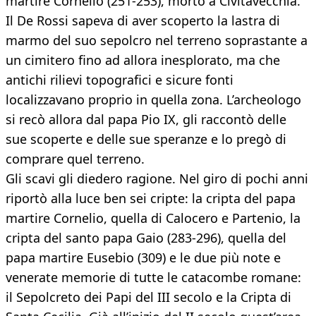
martire Cornelio (251-253), morto a Civitavecchia.
Il De Rossi sapeva di aver scoperto la lastra di
marmo del suo sepolcro nel terreno soprastante a
un cimitero fino ad allora inesplorato, ma che
antichi rilievi topografici e sicure fonti
localizzavano proprio in quella zona. L’archeologo
si recò allora dal papa Pio IX, gli raccontò delle
sue scoperte e delle sue speranze e lo pregò di
comprare quel terreno.
Gli scavi gli diedero ragione. Nel giro di pochi anni
riportò alla luce ben sei cripte: la cripta del papa
martire Cornelio, quella di Calocero e Partenio, la
cripta del santo papa Gaio (283-296), quella del
papa martire Eusebio (309) e le due più note e
venerate memorie di tutte le catacombe romane:
il Sepolcreto dei Papi del III secolo e la Cripta di