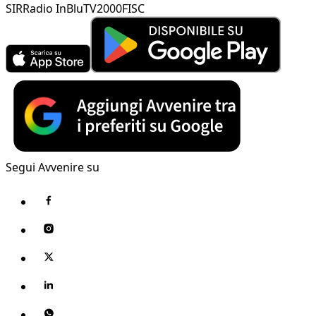
SIR
Radio InBlu
TV2000
FISC
Segui Avvenire su