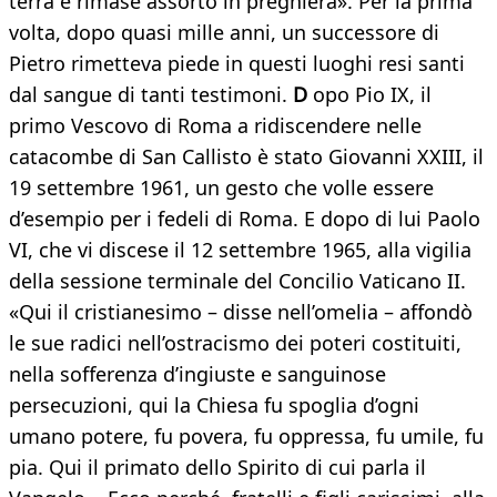
terra e rimase assorto in preghiera». Per la prima
volta, dopo quasi mille anni, un successore di
Pietro rimetteva piede in questi luoghi resi santi
dal sangue di tanti testimoni.
D
opo Pio IX, il
primo Vescovo di Roma a ridiscendere nelle
catacombe di San Callisto è stato Giovanni XXIII, il
19 settembre 1961, un gesto che volle essere
d’esempio per i fedeli di Roma. E dopo di lui Paolo
VI, che vi discese il 12 settembre 1965, alla vigilia
della sessione terminale del Concilio Vaticano II.
«Qui il cristianesimo – disse nell’omelia – affondò
le sue radici nell’ostracismo dei poteri costituiti,
nella sofferenza d’ingiuste e sanguinose
persecuzioni, qui la Chiesa fu spoglia d’ogni
umano potere, fu povera, fu oppressa, fu umile, fu
pia. Qui il primato dello Spirito di cui parla il