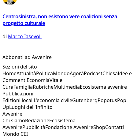
Centrosinistra, non esistono vere coalizioni senza
progetto culturale
di
Marco Iasevoli
Abbonati ad Avvenire
Sezioni del sito
Home
Attualità
Politica
Mondo
Agorà
Podcast
Chiesa
Idee e
Commenti
Economia
Vita e
Cura
Famiglia
Rubriche
Multimedia
Ecosistema avvenire
Pubblicazioni
Edizioni locali
L'economia civile
Gutenberg
Popotus
Pop
Up
Luoghi dell'Infinito
Avvenire
Chi siamo
Redazione
Ecosistema
Avvenire
Pubblicità
Fondazione Avvenire
Shop
Contatti
Mondo CEI