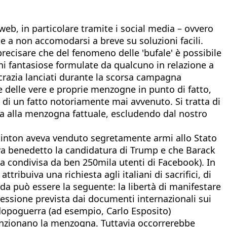
l web, in particolare tramite i social media – ovvero
e e a non accomodarsi a breve su soluzioni facili.
recisare che del fenomeno delle 'bufale' è possibile
oni fantasiose formulate da qualcuno in relazione a
razia lanciati durante la scorsa campagna
e delle vere e proprie menzogne in punto di fatto,
a di un fatto notoriamente mai avvenuto. Si tratta di
a alla menzogna fattuale, escludendo dal nostro
 Clinton aveva venduto segretamente armi allo Stato
eva benedetto la candidatura di Trump e che Barack
ata condivisa da ben 250mila utenti di Facebook). In
ribuiva una richiesta agli italiani di sacrifici, di
da può essere la seguente: la libertà di manifestare
spressione prevista dai documenti internazionali sui
o dopoguerra (ad esempio, Carlo Esposito)
sanzionano la menzogna. Tuttavia occorrerebbe