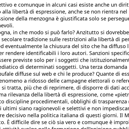
tivo e comunque in alcuni casi esiste anche un diritt
alla libertà di espressione, anche se non rientra nel 
ione della menzogna è giustificata solo se persegue
evoli.
zogna, in che modo si può farlo? Anzitutto si dovrebb
secolare tradizione sulle restrizioni alla libertà di 
eventualmente la chiusura del sito che ha diffuso la
endere identificabili i loro autori. Sanzioni specifich
sere previste solo per i soggetti che istituzionalmente
 mediatico di determinati soggetti. Una terza domanda
bufale diffuse sul web e chi le produce? Quante di es
enomeno a ridosso delle campagne elettorali o refer
si tratta, più che di reprimere, di disporre di dati acc
 rilevanza della libertà di espressione, come «pietr
tto discipline procedimentali, obblighi di trasparenz
ultimi siano ragionevoli e selettivi e non impediscano 
e decisivo nella politica italiana di questi giorni. I
o. È difficile dire se ciò sia vero e comunque è improb
ttività svolge nella formazione dell’opinione pubblica