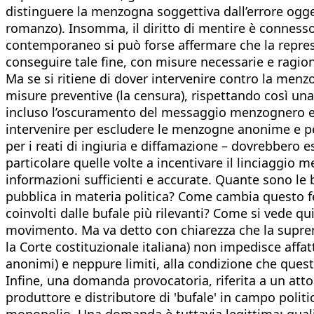
distinguere la menzogna soggettiva dall’errore ogget
romanzo). Insomma, il diritto di mentire è connesso 
contemporaneo si può forse affermare che la repress
conseguire tale fine, con misure necessarie e ragion
Ma se si ritiene di dover intervenire contro la men
misure preventive (la censura), rispettando così una 
incluso l’oscuramento del messaggio menzognero ed 
intervenire per escludere le menzogne anonime e per r
per i reati di ingiuria e diffamazione – dovrebbero es
particolare quelle volte a incentivare il linciaggio
informazioni sufficienti e accurate. Quante sono le 
pubblica in materia politica? Come cambia questo f
coinvolti dalle bufale più rilevanti? Come si vede qui 
movimento. Ma va detto con chiarezza che la suprema
la Corte costituzionale italiana) non impedisce affa
anonimi) e neppure limiti, alla condizione che questi 
Infine, una domanda provocatoria, riferita a un attor
produttore e distributore di 'bufale' in campo politic
monopolio. Una domanda è tuttavia legittima: quali a