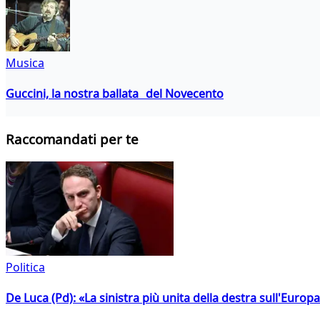
Musica
Guccini, la nostra ballata del Novecento
Raccomandati per te
Politica
De Luca (Pd): «La sinistra più unita della destra sull'Europ