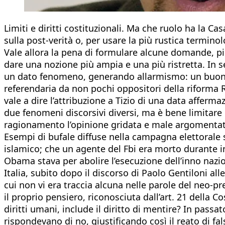
Limiti e diritti costituzionali. Ma che ruolo ha la Ca
sulla post-verità o, per usare la più rustica terminol
Vale allora la pena di formulare alcune domande, pi
dare una nozione più ampia e una più ristretta. In s
un dato fenomeno, generando allarmismo: un buon es
referendaria da non pochi oppositori della riforma R
vale a dire l’attribuzione a Tizio di una data afferm
due fenomeni discorsivi diversi, ma è bene limitar
ragionamento l’opinione gridata e male argomentat
Esempi di bufale diffuse nella campagna elettorale 
islamico; che un agente del Fbi era morto durante 
Obama stava per abolire l’esecuzione dell’inno nazion
Italia, subito dopo il discorso di Paolo Gentiloni all
cui non vi era traccia alcuna nelle parole del neo-
il proprio pensiero, riconosciuta dall’art. 21 della 
diritti umani, include il diritto di mentire? In pass
rispondevano di no, giustificando così il reato di 