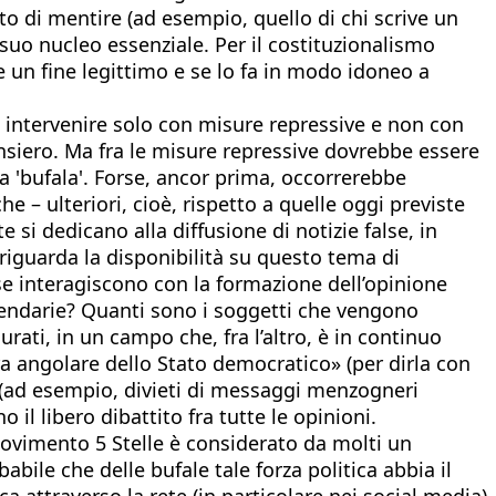
o di mentire (ad esempio, quello di chi scrive un
suo nucleo essenziale. Per il costituzionalismo
 un fine legittimo e se lo fa in modo idoneo a
e intervenire solo con misure repressive e non con
pensiero. Ma fra le misure repressive dovrebbe essere
 'bufala'. Forse, ancor prima, occorrerebbe
e – ulteriori, cioè, rispetto a quelle oggi previste
 si dedicano alla diffusione di notizie false, in
 riguarda la disponibilità su questo tema di
se interagiscono con la formazione dell’opinione
endarie? Quanti sono i soggetti che vengono
urati, in un campo che, fra l’altro, è in continuo
a angolare dello Stato democratico» (per dirla con
a (ad esempio, divieti di messaggi menzogneri
il libero dibattito fra tutte le opinioni.
l Movimento 5 Stelle è considerato da molti un
abile che delle bufale tale forza politica abbia il
 attraverso la rete (in particolare nei social media)