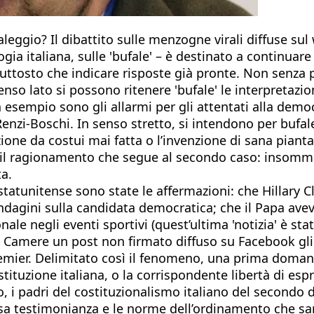
saleggio? Il dibattito sulle menzogne virali diffuse su
ogia italiana, sulle 'bufale' – è destinato a continuar
uttosto che indicare risposte già pronte. Non senza p
enso lato si possono ritenere 'bufale' le interpretazi
empio sono gli allarmi per gli attentati alla democ
enzi-Boschi. In senso stretto, si intendono per bufal
azione da costui mai fatta o l’invenzione di sana piant
e il ragionamento che segue al secondo caso: insomm
a.
statunitense sono state le affermazioni: che Hillary
indagini sulla candidata democratica; che il Papa av
ale negli eventi sportivi (quest’ultima 'notizia' è st
e Camere un post non firmato diffuso su Facebook gli att
premier. Delimitato così il fenomeno, una prima doman
Costituzione italiana, o la corrispondente libertà di e
ato, i padri del costituzionalismo italiano del second
falsa testimonianza e le norme dell’ordinamento che 