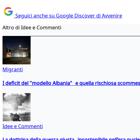
Seguici anche su Google Discover di Avvenire
Altro di Idee e Commenti
Migranti
I deficit del "modello Albania" e quella rischiosa scommes
Idee e Commenti
La dottrina della guerra giusta insostenibile nell’era nucl