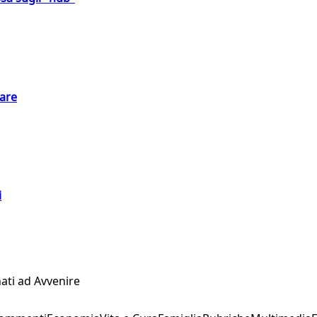
eare
i
ati ad Avvenire