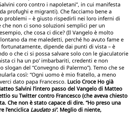
alvini coro contro i napoletani”, in cui manifesta
ti da profughi e migranti). Che facciamo bene a
problemi – è giusto rispedirli nei loro inferni di
 che non ci sono soluzioni semplici per un
esempio, che cosa ci dice? (Il Vangelo è molto
a, lontano da me maledetti, perché ho avuto fame e
 fortunatamente, dipende dai punti di vista – è
ndo o che ci si possa salvare solo con le giaculatorie
a ci ha un po’ imbarbariti, credenti e non
 lo slogan del “Convegno di Palermo”). Temo che se
mularla così: “Ogni uomo è mio fratello, a meno
r averci dato papa Francesco.
Lucio Croce
Ho già
atteo Salvini l’intero passo del Vangelo di Matteo
ttio su Twitter contro Francesco (che aveva chiesto
ista. Che non è stato capace di dire. “Ho preso una
e l’enciclica
Laudato si’
. Meglio di niente,