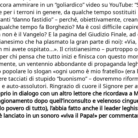
ncora ammirare in un “goliardico” video su YouTube: “S
 e per i terroni in genere, da qualche tempo sostitui
nti “danno fastidio” – perché, obiettivamente, creano 
alche tempo fa Borghezio? Ma è così difficile capire
on è il Vangelo? E la pagina del Giudizio Finale, ad 
tianesimo che ha plasmato la gran parte di noi): «Vi
mi avete ospitato...». Il cristianesimo – purtroppo o
e per chi pensa che tutto inizi e finisca con questo mo
ente, un ventennio abbondante di propaganda leghist
to popolare lo slogan «ogni uomo è mio fratello» (era
sere tacciati di stupido “buonismo” – dovremmo rifor
sti e auto-assolutori. Ringrazio di cuore il Signore pe
prio in dialogo con un altro lettore che ricordava a M
ragionamento dopo quell’inconsulto e velenoso cingue
lo povero di tutto), l’abbia fatto anche il leader legh
è lanciato in un sonoro «viva il Papa!» per commentar