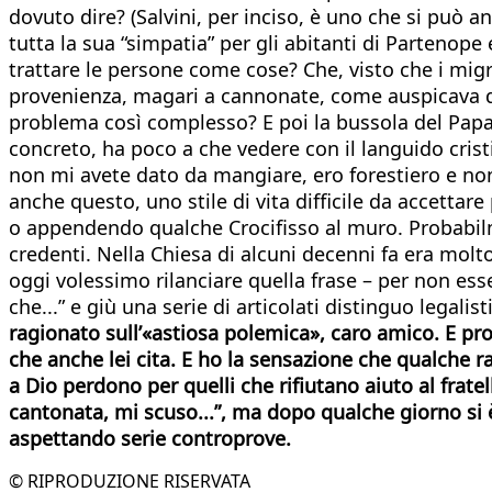
dovuto dire? (Salvini, per inciso, è uno che si può a
tutta la sua “simpatia” per gli abitanti di Partenope
trattare le persone come cose? Che, visto che i migra
provenienza, magari a cannonate, come auspicava qu
problema così complesso? E poi la bussola del Papa n
concreto, ha poco a che vedere con il languido cris
non mi avete dato da mangiare, ero forestiero e non 
anche questo, uno stile di vita difficile da accettar
o appendendo qualche Crocifisso al muro. Probabilm
credenti. Nella Chiesa di alcuni decenni fa era mol
oggi volessimo rilanciare quella frase – per non es
che...” e giù una serie di articolati distinguo legali
ragionato sull’«astiosa polemica», caro amico. E pro
che anche lei cita. E ho la sensazione che qualche 
a Dio perdono per quelli che rifiutano aiuto al fratel
cantonata, mi scuso...”, ma dopo qualche giorno si 
aspettando serie controprove.
© RIPRODUZIONE RISERVATA