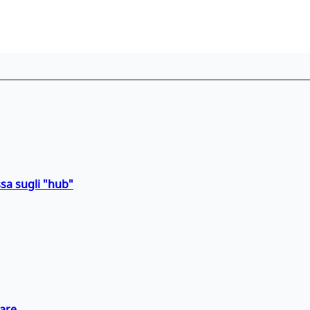
sa sugli "hub"
eare