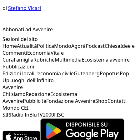
di
Stefano Vicari
Abbonati ad Avvenire
Sezioni del sito
Home
Attualità
Politica
Mondo
Agorà
Podcast
Chiesa
Idee e
Commenti
Economia
Vita e
Cura
Famiglia
Rubriche
Multimedia
Ecosistema avvenire
Pubblicazioni
Edizioni locali
L'economia civile
Gutenberg
Popotus
Pop
Up
Luoghi dell'Infinito
Avvenire
Chi siamo
Redazione
Ecosistema
Avvenire
Pubblicità
Fondazione Avvenire
Shop
Contatti
Mondo CEI
SIR
Radio InBlu
TV2000
FISC