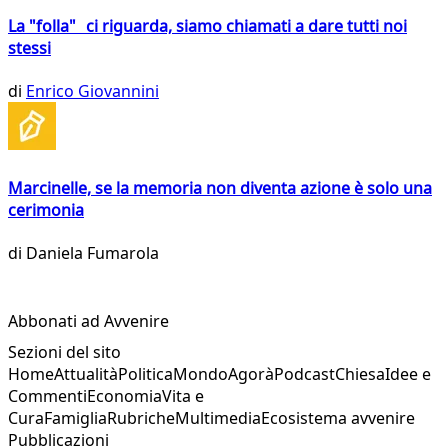
La "folla" ci riguarda, siamo chiamati a dare tutti noi
stessi
di
Enrico Giovannini
Marcinelle, se la memoria non diventa azione è solo una
cerimonia
di
Daniela Fumarola
Abbonati ad Avvenire
Sezioni del sito
Home
Attualità
Politica
Mondo
Agorà
Podcast
Chiesa
Idee e
Commenti
Economia
Vita e
Cura
Famiglia
Rubriche
Multimedia
Ecosistema avvenire
Pubblicazioni