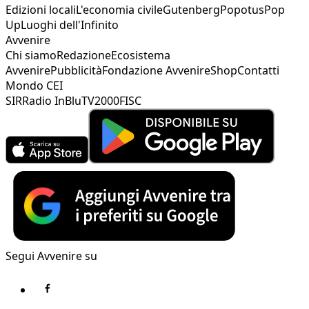
Edizioni locali
L'economia civile
Gutenberg
Popotus
Pop
Up
Luoghi dell'Infinito
Avvenire
Chi siamo
Redazione
Ecosistema
Avvenire
Pubblicità
Fondazione Avvenire
Shop
Contatti
Mondo CEI
SIR
Radio InBlu
TV2000
FISC
Segui Avvenire su