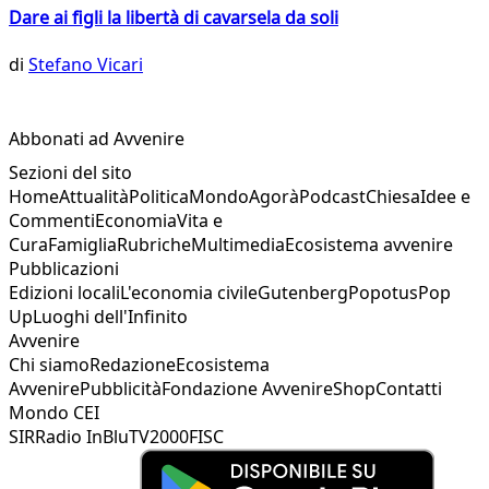
Dare ai figli la libertà di cavarsela da soli
di
Stefano Vicari
Abbonati ad Avvenire
Sezioni del sito
Home
Attualità
Politica
Mondo
Agorà
Podcast
Chiesa
Idee e
Commenti
Economia
Vita e
Cura
Famiglia
Rubriche
Multimedia
Ecosistema avvenire
Pubblicazioni
Edizioni locali
L'economia civile
Gutenberg
Popotus
Pop
Up
Luoghi dell'Infinito
Avvenire
Chi siamo
Redazione
Ecosistema
Avvenire
Pubblicità
Fondazione Avvenire
Shop
Contatti
Mondo CEI
SIR
Radio InBlu
TV2000
FISC